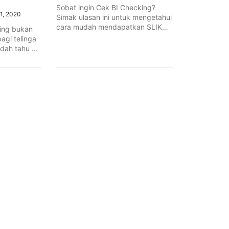
Sobat ingin Cek BI Checking?
1, 2020
Simak ulasan ini untuk mengetahui
cara mudah mendapatkan SLIK
ing bukan
OJK ...
agi telinga
ah tahu ...