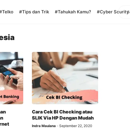
Sear
#Telko
#Tips dan Trik
#Tahukah Kamu?
#Cyber Scurity
esia
an
Cara Cek BI Checking atau
an
SLIK Via HP Dengan Mudah
rnet
Indra Maulana
September 22, 2020