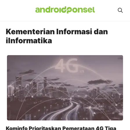
Skip
to
content
Kementerian Informasi dan
iInformatika
Kominfo Prioritaskan Pemerataan 4G Tiga