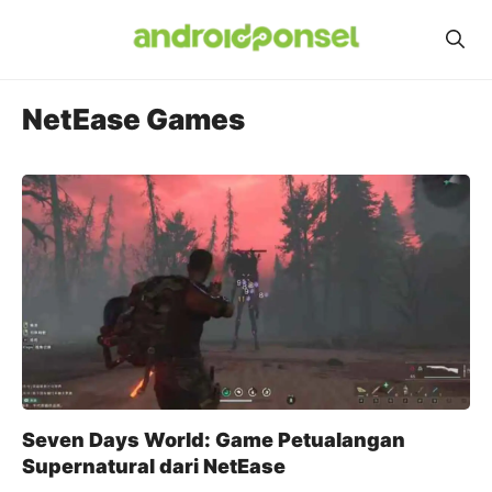
Skip
to
content
NetEase Games
Seven Days World: Game Petualangan
Supernatural dari NetEase