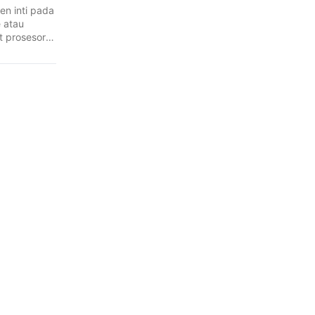
n inti pada
 atau
 prosesor,
.