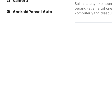
Kamera
Salah satunya kompone
perangkat smartphone
AndroidPonsel Auto
komputer yang disebut
sebutan lainnya yaitu ..