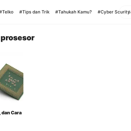
Sear
#Telko
#Tips dan Trik
#Tahukah Kamu?
#Cyber Scurity
 prosesor
, dan Cara