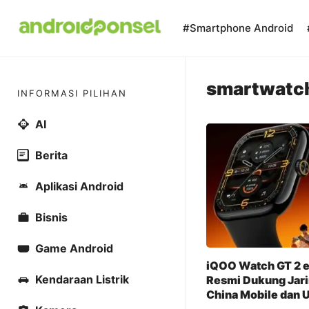
Skip
to
#Smartphone Android
content
smartwatch
INFORMASI PILIHAN
AI
Berita
Aplikasi Android
Bisnis
Game Android
iQOO Watch GT 2 e
Kendaraan Listrik
Resmi Dukung Jar
China Mobile dan 