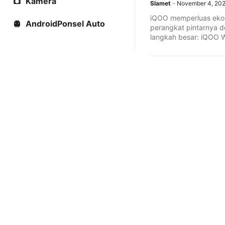
Kamera
Slamet
November 4, 20
iQOO memperluas eko
AndroidPonsel Auto
perangkat pintarnya 
langkah besar: iQOO 
versi eSIM kini resmi ...