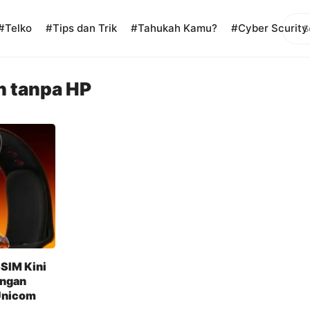
Sear
#Telko
#Tips dan Trik
#Tahukah Kamu?
#Cyber Scurity
 tanpa HP
SIM Kini
ingan
Unicom