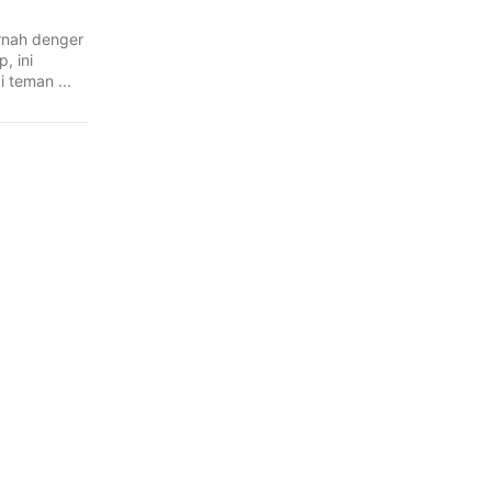
rnah denger
, ini
i teman ...