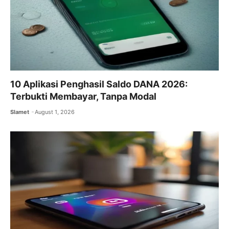
10 Aplikasi Penghasil Saldo DANA 2026:
Terbukti Membayar, Tanpa Modal
Slamet
August 1, 2026