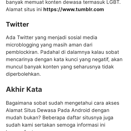
banyak memuat konten dewasa termasuk LGBT.
Alamat situs ini
https://www.tumblr.com
Twitter
Ada Twitter yang menjadi sosial media
microblogging yang masih aman dari
pemblockiran. Padahal di dalamnya kalau sobat
mencarinya dengan kata kunci yang negatif, akan
muncul banyak konten yang seharusnya tidak
diperbolehkan.
Akhir Kata
Bagaimana sobat sudah mengetahui cara akses
Alamat Situs Dewasa Pada Android dengan
mudah bukan? Beberapa daftar situsnya juga
sudah kami sertakan semoga informasi ini