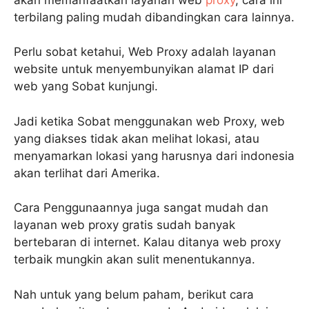
terbilang paling mudah dibandingkan cara lainnya.
Perlu sobat ketahui, Web Proxy adalah layanan
website untuk menyembunyikan alamat IP dari
web yang Sobat kunjungi.
Jadi ketika Sobat menggunakan web Proxy, web
yang diakses tidak akan melihat lokasi, atau
menyamarkan lokasi yang harusnya dari indonesia
akan terlihat dari Amerika.
Cara Penggunaannya juga sangat mudah dan
layanan web proxy gratis sudah banyak
bertebaran di internet. Kalau ditanya web proxy
terbaik mungkin akan sulit menentukannya.
Nah untuk yang belum paham, berikut cara