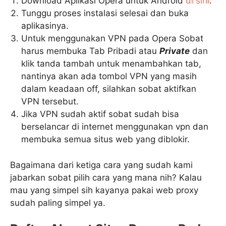
Download Aplikasi Opera untuk Android
di sini
.
Tunggu proses instalasi selesai dan buka
aplikasinya.
Untuk menggunakan VPN pada Opera Sobat
harus membuka Tab Pribadi atau
Private
dan
klik tanda tambah untuk menambahkan tab,
nantinya akan ada tombol VPN yang masih
dalam keadaan off, silahkan sobat aktifkan
VPN tersebut.
Jika VPN sudah aktif sobat sudah bisa
berselancar di internet menggunakan vpn dan
membuka semua situs web yang diblokir.
Bagaimana dari ketiga cara yang sudah kami
jabarkan sobat pilih cara yang mana nih? Kalau
mau yang simpel sih kayanya pakai web proxy
sudah paling simpel ya.