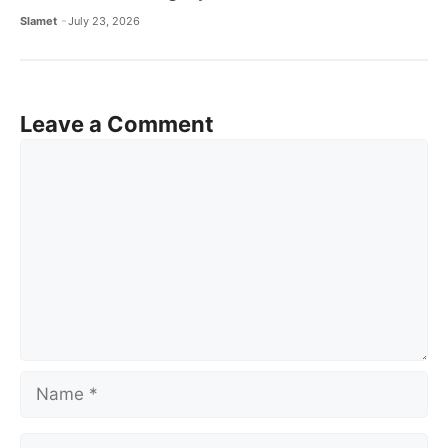
Slamet
July 23, 2026
Leave a Comment
Comment
Name
Email