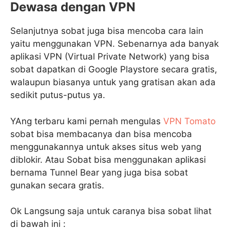
Dewasa dengan VPN
Selanjutnya sobat juga bisa mencoba cara lain
yaitu menggunakan VPN. Sebenarnya ada banyak
aplikasi VPN (Virtual Private Network) yang bisa
sobat dapatkan di Google Playstore secara gratis,
walaupun biasanya untuk yang gratisan akan ada
sedikit putus-putus ya.
YAng terbaru kami pernah mengulas
VPN Tomato
sobat bisa membacanya dan bisa mencoba
menggunakannya untuk akses situs web yang
diblokir. Atau Sobat bisa menggunakan aplikasi
bernama Tunnel Bear yang juga bisa sobat
gunakan secara gratis.
Ok Langsung saja untuk caranya bisa sobat lihat
di bawah ini :