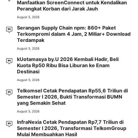
Manfaatkan ScreenConnect untuk Kendalikan
Perangkat Korban dari Jarak Jauh
August 5, 2026
Serangan Supply Chain npm: 860+ Paket
Terkompromi dalam 4 Jam, 2 Miliar+ Download
Terdampak
August 5, 2026
kUotamasya by.U 2026 Kembali Hadir, Beli
Kuota Rp50 Ribu Bisa Liburan ke Enam
Destinasi
August 5, 2026
Telkomsel Cetak Pendapatan Rp55,6 Triliun di
Semester I 2026, Bukti Transformasi BUMN
yang Semakin Sehat
August 5, 2026
InfraNexia Cetak Pendapatan Rp7,7 Triliun di
Semester I 2026, Transformasi TelkomGroup
Mulai Membuahkan Hasil