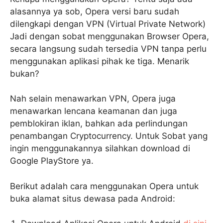
alasannya ya sob, Opera versi baru sudah
dilengkapi dengan VPN (Virtual Private Network)
Jadi dengan sobat menggunakan Browser Opera,
secara langsung sudah tersedia VPN tanpa perlu
menggunakan aplikasi pihak ke tiga. Menarik
bukan?
Nah selain menawarkan VPN, Opera juga
menawarkan lencana keamanan dan juga
pemblokiran iklan, bahkan ada perlindungan
penambangan Cryptocurrency. Untuk Sobat yang
ingin menggunakannya silahkan download di
Google PlayStore ya.
Berikut adalah cara menggunakan Opera untuk
buka alamat situs dewasa pada Android: