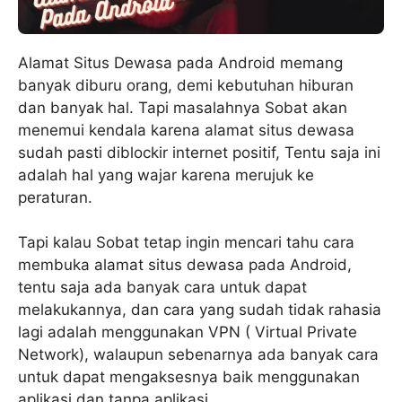
Alamat Situs Dewasa pada Android memang
banyak diburu orang, demi kebutuhan hiburan
dan banyak hal. Tapi masalahnya Sobat akan
menemui kendala karena alamat situs dewasa
sudah pasti diblockir internet positif, Tentu saja ini
adalah hal yang wajar karena merujuk ke
peraturan.
Tapi kalau Sobat tetap ingin mencari tahu cara
membuka alamat situs dewasa pada Android,
tentu saja ada banyak cara untuk dapat
melakukannya, dan cara yang sudah tidak rahasia
lagi adalah menggunakan VPN ( Virtual Private
Network), walaupun sebenarnya ada banyak cara
untuk dapat mengaksesnya baik menggunakan
aplikasi dan tanpa aplikasi.