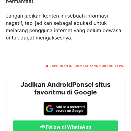
bermanfaat.
Jangan jadikan konten ini sebuah informasi
negatif, tapi jadikan sebagai edukasi untuk
melarang pengguna internet yang belum dewasa
untuk dapat mengaksesnya.
⚠️
LAPORKAN INFORMASI YANG KURANG TEPAT
Jadikan AndroidPonsel situs
favoritmu di Google
📢 Follow di WhatsApp