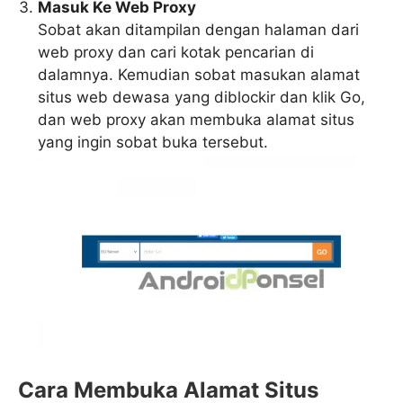
Masuk Ke Web Proxy
Sobat akan ditampilan dengan halaman dari
web proxy dan cari kotak pencarian di
dalamnya. Kemudian sobat masukan alamat
situs web dewasa yang diblockir dan klik Go,
dan web proxy akan membuka alamat situs
yang ingin sobat buka tersebut.
Cara Membuka Alamat Situs