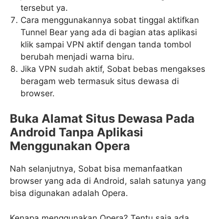
tersebut ya.
Cara menggunakannya sobat tinggal aktifkan
Tunnel Bear yang ada di bagian atas aplikasi
klik sampai VPN aktif dengan tanda tombol
berubah menjadi warna biru.
Jika VPN sudah aktif, Sobat bebas mengakses
beragam web termasuk situs dewasa di
browser.
Buka Alamat Situs Dewasa Pada
Android Tanpa Aplikasi
Menggunakan Opera
Nah selanjutnya, Sobat bisa memanfaatkan
browser yang ada di Android, salah satunya yang
bisa digunakan adalah Opera.
Kenapa menggunakan Opera? Tentu saja ada