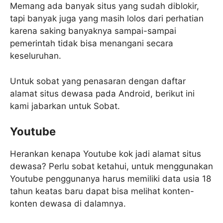
Memang ada banyak situs yang sudah diblokir,
tapi banyak juga yang masih lolos dari perhatian
karena saking banyaknya sampai-sampai
pemerintah tidak bisa menangani secara
keseluruhan.
Untuk sobat yang penasaran dengan daftar
alamat situs dewasa pada Android, berikut ini
kami jabarkan untuk Sobat.
Youtube
Herankan kenapa Youtube kok jadi alamat situs
dewasa? Perlu sobat ketahui, untuk menggunakan
Youtube penggunanya harus memiliki data usia 18
tahun keatas baru dapat bisa melihat konten-
konten dewasa di dalamnya.