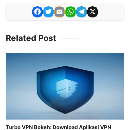
F
T
E
W
T
X
a
w
m
h
el
c
itt
ai
at
e
Related Post
e
er
l
s
gr
b
A
a
o
p
m
o
p
k
Turbo VPN Bokeh: Download Aplikasi VPN