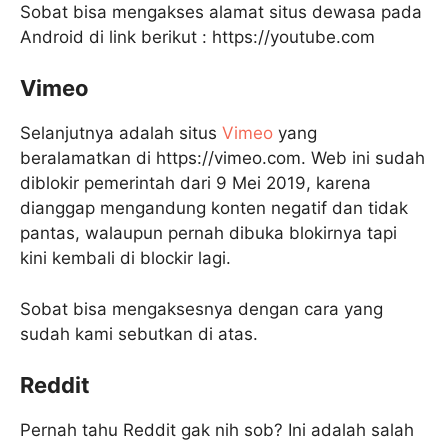
Sobat bisa mengakses alamat situs dewasa pada
Android di link berikut : https://youtube.com
Vimeo
Selanjutnya adalah situs
Vimeo
yang
beralamatkan di https://vimeo.com. Web ini sudah
diblokir pemerintah dari 9 Mei 2019, karena
dianggap mengandung konten negatif dan tidak
pantas, walaupun pernah dibuka blokirnya tapi
kini kembali di blockir lagi.
Sobat bisa mengaksesnya dengan cara yang
sudah kami sebutkan di atas.
Reddit
Pernah tahu Reddit gak nih sob? Ini adalah salah