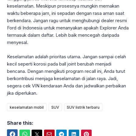
keselamatan. Meskipun prosesnya mungkin memakan
waktu beberapa jam, ini sepadan dengan rasa aman saat
berkendara. Jangan ragu untuk menghubungi dealer resmi
Ford di Indonesia untuk menanyakan apakah Explorer Anda
termasuk dalam daftar. Lebih baik mencegah daripada
menyesal.
Keselamatan adalah prioritas utama. Jangan sampai celah
kecil seperti korosi pada ball joint berubah menjadi
bencana. Dengan mengikuti program recall ini, Anda turut
berkontribusi menjaga keselamatan di jalan raya. Jadi,
segera cek VIN kendaraan Anda dan jadwalkan perbaikan
jika diperlukan.
keselamatan mobil
SUV
SUV listrik terbaru
Share this:
Facebook
WhatsApp
Twitter
Email
Telegram
LinkedIn
Pinterest