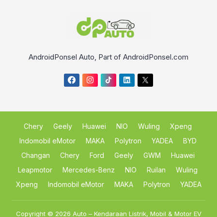
AndroidPonsel Auto, Part of AndroidPonsel.com
Chery
Geely
Huawei
NIO
Wuling
Xpeng
Indomobil eMotor
MAKA
Polytron
YADEA
BYD
Changan
Chery
Ford
Geely
GWM
Huawei
Leapmotor
Mercedes-Benz
NIO
Ruilan
Wuling
Xpeng
Indomobil eMotor
MAKA
Polytron
YADEA
Copyright © 2026
Auto – Kendaraan Listrik, Mobil & Motor EV