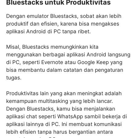
Bluestacks untuk Produktivitas
Dengan emulator Bluestacks, sobat akan lebih
produktif dan efisien, karena bisa mengakses
aplikasi Android di PC tanpa ribet.
Misal, Bluestacks memungkinkan kita
menggunakan berbagai aplikasi Android langsung
di PC, seperti Evernote atau Google Keep yang
bisa membantu dalam catatan dan pengaturan
tugas.
Produktivitas lain yang akan meningkat adalah
kemampuan multitasking yang lebih lancar.
Dengan Bluestacks, kamu bisa menjalankan
aplikasi chat seperti WhatsApp sambil bekerja di
aplikasi lainnya di PC. Ini membuat komunikasi
lebih efisien tanpa harus bergantian antara