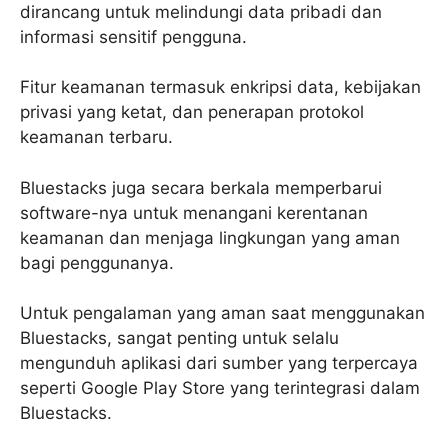
dirancang untuk melindungi data pribadi dan
informasi sensitif pengguna.
Fitur keamanan termasuk enkripsi data, kebijakan
privasi yang ketat, dan penerapan protokol
keamanan terbaru.
Bluestacks juga secara berkala memperbarui
software-nya untuk menangani kerentanan
keamanan dan menjaga lingkungan yang aman
bagi penggunanya.
Untuk pengalaman yang aman saat menggunakan
Bluestacks, sangat penting untuk selalu
mengunduh aplikasi dari sumber yang terpercaya
seperti Google Play Store yang terintegrasi dalam
Bluestacks.