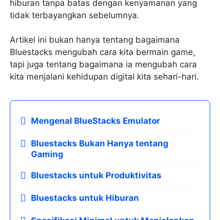
hiburan tanpa batas dengan kenyamanan yang
tidak terbayangkan sebelumnya.
Artikel ini bukan hanya tentang bagaimana
Bluestacks mengubah cara kita bermain game,
tapi juga tentang bagaimana ia mengubah cara
kita menjalani kehidupan digital kita sehari-hari.
Mengenal BlueStacks Emulator
Bluestacks Bukan Hanya tentang
Gaming
Bluestacks untuk Produktivitas
Bluestacks untuk Hiburan