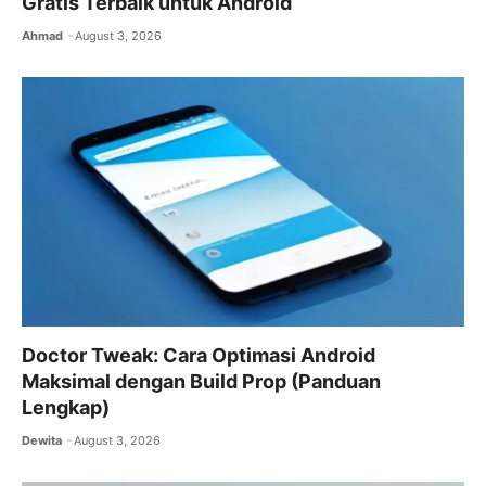
Gratis Terbaik untuk Android
Ahmad
August 3, 2026
Doctor Tweak: Cara Optimasi Android
Maksimal dengan Build Prop (Panduan
Lengkap)
Dewita
August 3, 2026