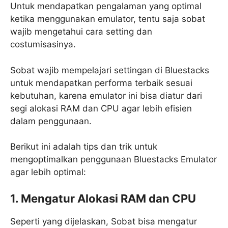
Untuk mendapatkan pengalaman yang optimal
ketika menggunakan emulator, tentu saja sobat
wajib mengetahui cara setting dan
costumisasinya.
Sobat wajib mempelajari settingan di Bluestacks
untuk mendapatkan performa terbaik sesuai
kebutuhan, karena emulator ini bisa diatur dari
segi alokasi RAM dan CPU agar lebih efisien
dalam penggunaan.
Berikut ini adalah tips dan trik untuk
mengoptimalkan penggunaan Bluestacks Emulator
agar lebih optimal:
1.
Mengatur Alokasi RAM dan CPU
Seperti yang dijelaskan, Sobat bisa mengatur