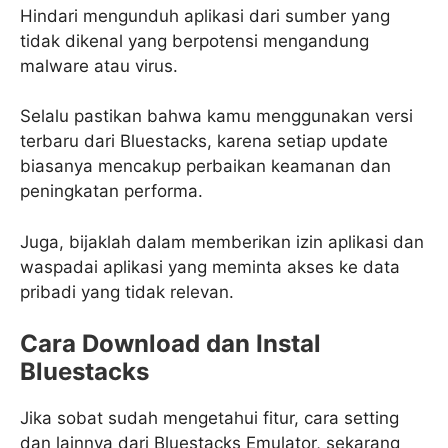
Hindari mengunduh aplikasi dari sumber yang
tidak dikenal yang berpotensi mengandung
malware atau virus.
Selalu pastikan bahwa kamu menggunakan versi
terbaru dari Bluestacks, karena setiap update
biasanya mencakup perbaikan keamanan dan
peningkatan performa.
Juga, bijaklah dalam memberikan izin aplikasi dan
waspadai aplikasi yang meminta akses ke data
pribadi yang tidak relevan.
Cara Download dan Instal
Bluestacks
Jika sobat sudah mengetahui fitur, cara setting
dan lainnya dari Bluestacks Emulator, sekarang