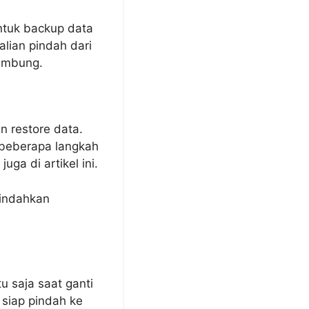
untuk backup data
alian pindah dari
yambung.
n restore data.
a beberapa langkah
uga di artikel ini.
mindahkan
u saja saat ganti
siap pindah ke