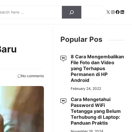
ch
X
Instagra
Facebo
Linke
Popular Pos
Baru
8 Cara Mengembalikan
File Foto dan Video
yang Terhapus
Permanen di HP
No comments
Android
February 24, 2022
Cara Mengetahui
Password WiFi
Tetangga yang Belum
Terhubung di Laptop:
Panduan Praktis
November 26, 2024