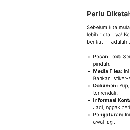
Perlu Diketa
Sebelum kita mulai
lebih detail, ya! 
berikut ini adalah
Pesan Text:
Sem
pindah.
Media Files:
Ini
Bahkan, stiker-s
Dokumen:
Yup,
terkendali.
Informasi Kont
Jadi, nggak per
Pengaturan:
In
awal lagi.