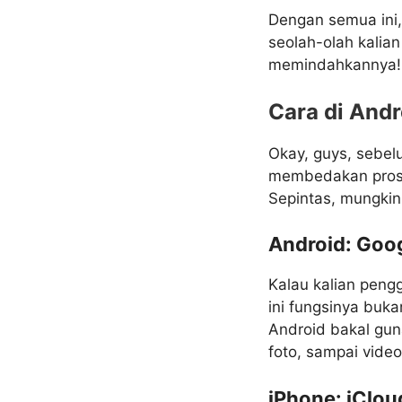
Dengan semua ini, 
seolah-olah kalian
memindahkannya!
Cara di Andr
Okay, guys, sebelu
membedakan prose
Sepintas, mungkin 
Android: Goog
Kalau kalian peng
ini fungsinya buka
Android bakal gun
foto, sampai vide
iPhone: iClou