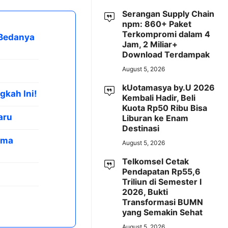
Serangan Supply Chain
npm: 860+ Paket
Terkompromi dalam 4
 Bedanya
Jam, 2 Miliar+
Download Terdampak
August 5, 2026
kUotamasya by.U 2026
gkah Ini!
Kembali Hadir, Beli
Kuota Rp50 Ribu Bisa
aru
Liburan ke Enam
Destinasi
ama
August 5, 2026
Telkomsel Cetak
Pendapatan Rp55,6
Triliun di Semester I
2026, Bukti
Transformasi BUMN
yang Semakin Sehat
August 5, 2026