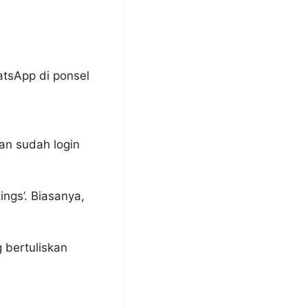
atsApp di ponsel
ian sudah login
tings’. Biasanya,
g bertuliskan