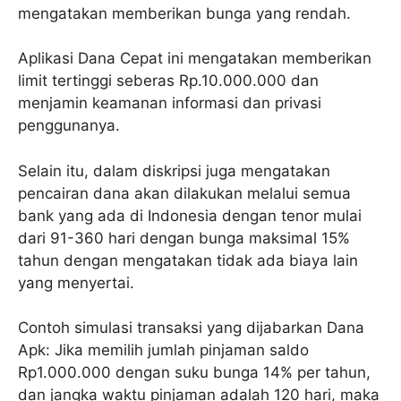
mengatakan memberikan bunga yang rendah.
Aplikasi Dana Cepat ini mengatakan memberikan
limit tertinggi seberas Rp.10.000.000 dan
menjamin keamanan informasi dan privasi
penggunanya.
Selain itu, dalam diskripsi juga mengatakan
pencairan dana akan dilakukan melalui semua
bank yang ada di Indonesia dengan tenor mulai
dari 91-360 hari dengan bunga maksimal 15%
tahun dengan mengatakan tidak ada biaya lain
yang menyertai.
Contoh simulasi transaksi yang dijabarkan Dana
Apk: Jika memilih jumlah pinjaman saldo
Rp1.000.000 dengan suku bunga 14% per tahun,
dan jangka waktu pinjaman adalah 120 hari, maka