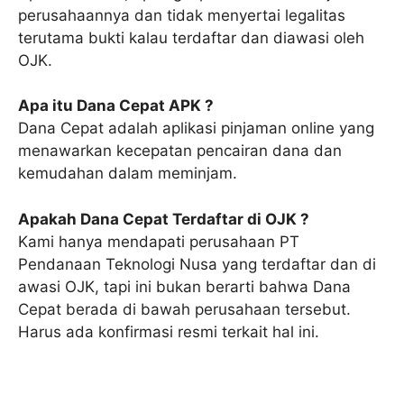
perusahaannya dan tidak menyertai legalitas
terutama bukti kalau terdaftar dan diawasi oleh
OJK.
Apa itu Dana Cepat APK ?
Dana Cepat adalah aplikasi pinjaman online yang
menawarkan kecepatan pencairan dana dan
kemudahan dalam meminjam.
Apakah Dana Cepat Terdaftar di OJK ?
Kami hanya mendapati perusahaan PT
Pendanaan Teknologi Nusa yang terdaftar dan di
awasi OJK, tapi ini bukan berarti bahwa Dana
Cepat berada di bawah perusahaan tersebut.
Harus ada konfirmasi resmi terkait hal ini.