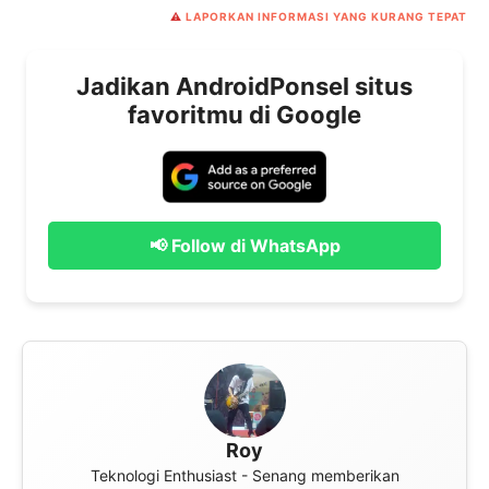
⚠️
LAPORKAN INFORMASI YANG KURANG TEPAT
Jadikan AndroidPonsel situs
favoritmu di Google
📢 Follow di WhatsApp
Roy
Teknologi Enthusiast - Senang memberikan