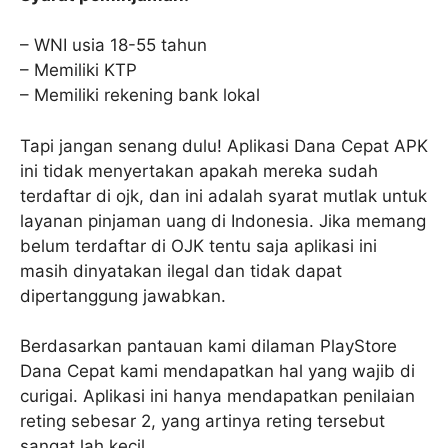
– WNI usia 18-55 tahun
– Memiliki KTP
– Memiliki rekening bank lokal
Tapi jangan senang dulu! Aplikasi Dana Cepat APK
ini tidak menyertakan apakah mereka sudah
terdaftar di ojk, dan ini adalah syarat mutlak untuk
layanan pinjaman uang di Indonesia. Jika memang
belum terdaftar di OJK tentu saja aplikasi ini
masih dinyatakan ilegal dan tidak dapat
dipertanggung jawabkan.
Berdasarkan pantauan kami dilaman PlayStore
Dana Cepat kami mendapatkan hal yang wajib di
curigai. Aplikasi ini hanya mendapatkan penilaian
reting sebesar 2, yang artinya reting tersebut
sangat lah kecil.