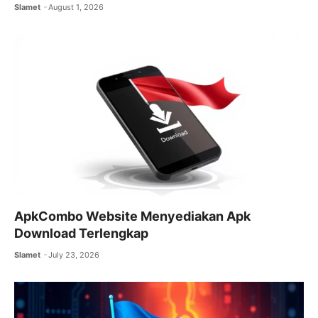
Slamet
August 1, 2026
ApkCombo Website Menyediakan Apk
Download Terlengkap
Slamet
July 23, 2026