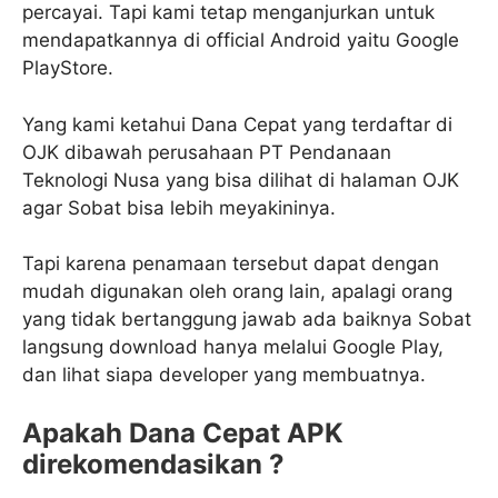
percayai. Tapi kami tetap menganjurkan untuk
mendapatkannya di official Android yaitu Google
PlayStore.
Yang kami ketahui Dana Cepat yang terdaftar di
OJK dibawah perusahaan PT Pendanaan
Teknologi Nusa yang bisa dilihat di halaman OJK
agar Sobat bisa lebih meyakininya.
Tapi karena penamaan tersebut dapat dengan
mudah digunakan oleh orang lain, apalagi orang
yang tidak bertanggung jawab ada baiknya Sobat
langsung download hanya melalui Google Play,
dan lihat siapa developer yang membuatnya.
Apakah Dana Cepat APK
direkomendasikan ?