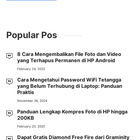
Popular Pos
8 Cara Mengembalikan File Foto dan Video
yang Terhapus Permanen di HP Android
February 24, 2022
Cara Mengetahui Password WiFi Tetangga
yang Belum Terhubung di Laptop: Panduan
Praktis
November 26, 2024
Panduan Lengkap Kompres Foto di HP hingga
200KB
February 20, 2025
Dapat Gratis Diamond Free Fire dari Graminity