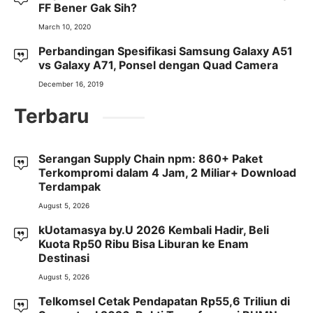
FF Bener Gak Sih?
March 10, 2020
Perbandingan Spesifikasi Samsung Galaxy A51
vs Galaxy A71, Ponsel dengan Quad Camera
December 16, 2019
Terbaru
Serangan Supply Chain npm: 860+ Paket
Terkompromi dalam 4 Jam, 2 Miliar+ Download
Terdampak
August 5, 2026
kUotamasya by.U 2026 Kembali Hadir, Beli
Kuota Rp50 Ribu Bisa Liburan ke Enam
Destinasi
August 5, 2026
Telkomsel Cetak Pendapatan Rp55,6 Triliun di