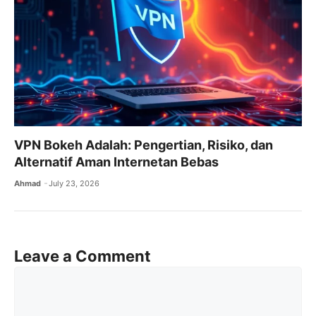
VPN Bokeh Adalah: Pengertian, Risiko, dan
Alternatif Aman Internetan Bebas
Ahmad
July 23, 2026
Leave a Comment
Comment