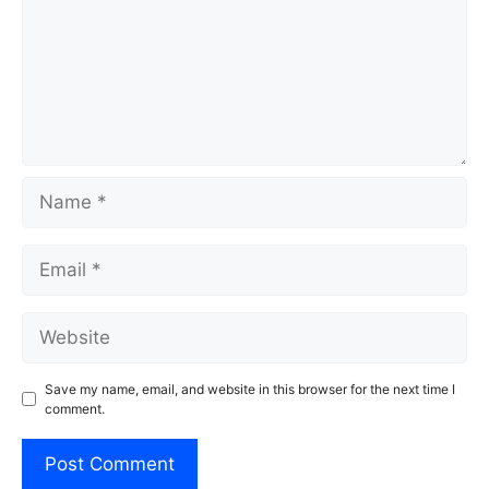
Name
Email
Website
Save my name, email, and website in this browser for the next time I
comment.