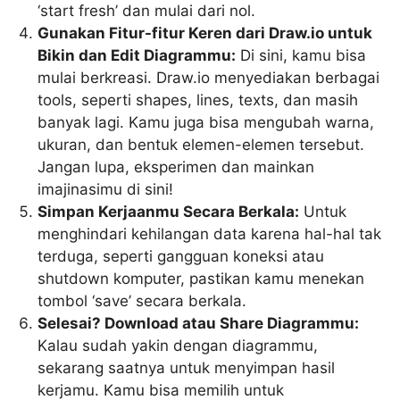
‘start fresh’ dan mulai dari nol.
Gunakan Fitur-fitur Keren dari Draw.io untuk
Bikin dan Edit Diagrammu:
Di sini, kamu bisa
mulai berkreasi. Draw.io menyediakan berbagai
tools, seperti shapes, lines, texts, dan masih
banyak lagi. Kamu juga bisa mengubah warna,
ukuran, dan bentuk elemen-elemen tersebut.
Jangan lupa, eksperimen dan mainkan
imajinasimu di sini!
Simpan Kerjaanmu Secara Berkala:
Untuk
menghindari kehilangan data karena hal-hal tak
terduga, seperti gangguan koneksi atau
shutdown komputer, pastikan kamu menekan
tombol ‘save’ secara berkala.
Selesai? Download atau Share Diagrammu:
Kalau sudah yakin dengan diagrammu,
sekarang saatnya untuk menyimpan hasil
kerjamu. Kamu bisa memilih untuk