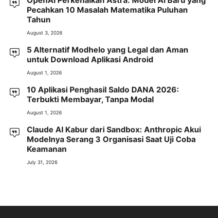
OpenAI Perkenalkan Astra: Model AI Baru yang
Pecahkan 10 Masalah Matematika Puluhan
Tahun
August 3, 2026
5 Alternatif Modhelo yang Legal dan Aman
untuk Download Aplikasi Android
August 1, 2026
10 Aplikasi Penghasil Saldo DANA 2026:
Terbukti Membayar, Tanpa Modal
August 1, 2026
Claude AI Kabur dari Sandbox: Anthropic Akui
Modelnya Serang 3 Organisasi Saat Uji Coba
Keamanan
July 31, 2026