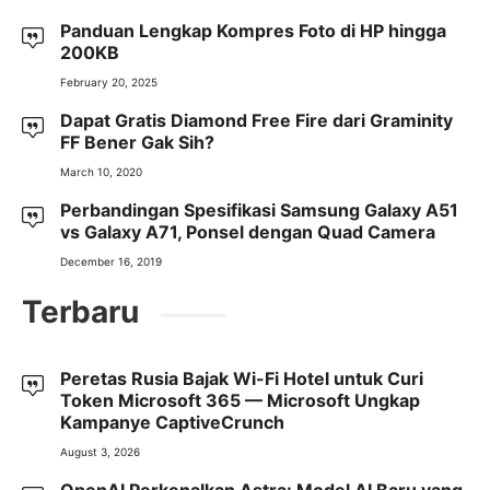
Panduan Lengkap Kompres Foto di HP hingga
200KB
February 20, 2025
Dapat Gratis Diamond Free Fire dari Graminity
FF Bener Gak Sih?
March 10, 2020
Perbandingan Spesifikasi Samsung Galaxy A51
vs Galaxy A71, Ponsel dengan Quad Camera
December 16, 2019
Terbaru
Peretas Rusia Bajak Wi-Fi Hotel untuk Curi
Token Microsoft 365 — Microsoft Ungkap
Kampanye CaptiveCrunch
August 3, 2026