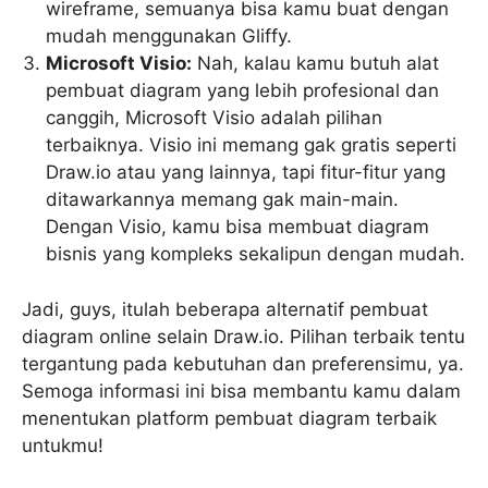
wireframe, semuanya bisa kamu buat dengan
mudah menggunakan Gliffy.
Microsoft Visio:
Nah, kalau kamu butuh alat
pembuat diagram yang lebih profesional dan
canggih, Microsoft Visio adalah pilihan
terbaiknya. Visio ini memang gak gratis seperti
Draw.io atau yang lainnya, tapi fitur-fitur yang
ditawarkannya memang gak main-main.
Dengan Visio, kamu bisa membuat diagram
bisnis yang kompleks sekalipun dengan mudah.
Jadi, guys, itulah beberapa alternatif pembuat
diagram online selain Draw.io. Pilihan terbaik tentu
tergantung pada kebutuhan dan preferensimu, ya.
Semoga informasi ini bisa membantu kamu dalam
menentukan platform pembuat diagram terbaik
untukmu!