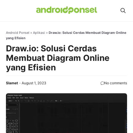
Skip
to
content
Android Ponsel
»
Aplikasi
»
Draw.io: Solusi Cerdas Membuat Diagram Online
yang Efisien
Draw.io: Solusi Cerdas
Membuat Diagram Online
yang Efisien
Slamet
August 1, 2023
No comments