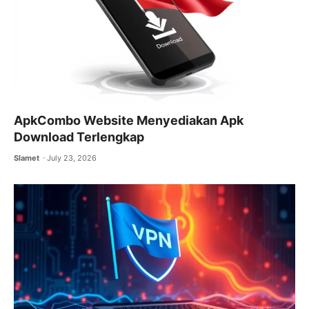
ApkCombo Website Menyediakan Apk
Download Terlengkap
Slamet
July 23, 2026