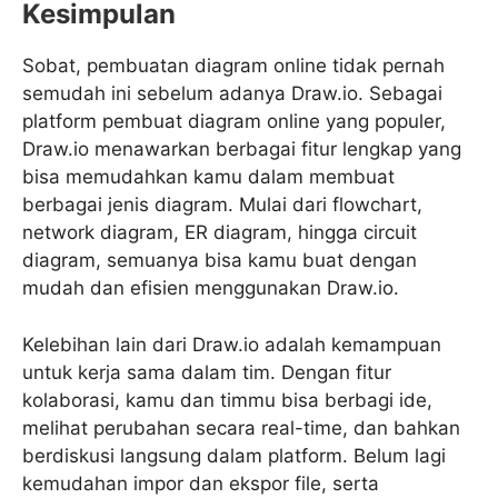
Kesimpulan
Sobat, pembuatan diagram online tidak pernah
semudah ini sebelum adanya Draw.io. Sebagai
platform pembuat diagram online yang populer,
Draw.io menawarkan berbagai fitur lengkap yang
bisa memudahkan kamu dalam membuat
berbagai jenis diagram. Mulai dari flowchart,
network diagram, ER diagram, hingga circuit
diagram, semuanya bisa kamu buat dengan
mudah dan efisien menggunakan Draw.io.
Kelebihan lain dari Draw.io adalah kemampuan
untuk kerja sama dalam tim. Dengan fitur
kolaborasi, kamu dan timmu bisa berbagi ide,
melihat perubahan secara real-time, dan bahkan
berdiskusi langsung dalam platform. Belum lagi
kemudahan impor dan ekspor file, serta