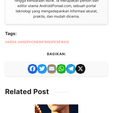
hingga kendaraan listrik. Ia merupakan pendiri dan
editor utama AndroidPonsel.com, sebuah portal
teknologi yang mengedepankan informasi akurat,
praktis, dan mudah dicerna.
Tags:
HARGA HANDPHONE
INFINIX
SPESIFIKASI
BAGIKAN:
F
T
E
W
T
X
a
w
m
h
el
c
itt
ai
at
e
Related Post
e
er
l
s
gr
b
A
a
o
p
m