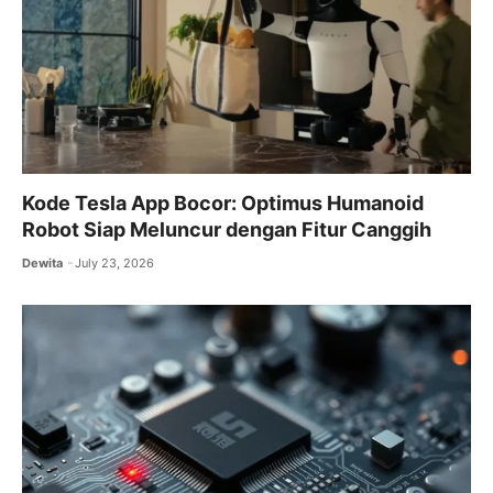
Kode Tesla App Bocor: Optimus Humanoid
Robot Siap Meluncur dengan Fitur Canggih
Dewita
July 23, 2026