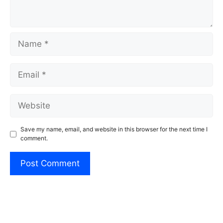
Name
Email
Website
Save my name, email, and website in this browser for the next time I
comment.