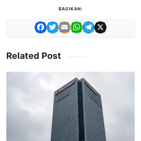
BAGIKAN:
F
T
E
W
T
X
a
w
m
h
el
c
itt
ai
at
e
Related Post
e
er
l
s
gr
b
A
a
o
p
m
o
p
k