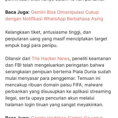
Baca Juga:
Gemini Bisa Dimanipulasi Cukup
dengan Notifikasi WhatsApp Berbahasa Asing
Kelangkaan tiket, antusiasme tinggi, dan
perputaran uang yang masif menciptakan target
empuk bagi para penipu.
Dilansir dari
The Hacker News
, peneliti keamanan
dan FBI telah mengeluarkan peringatan bahwa
serangkaian penipuan bertema Piala Dunia sudah
mulai menyasar para penggemar. Temuan ini
mencakup ribuan domain palsu FIFA, malware
perbankan yang disusupkan ke aplikasi streaming
ilegal, serta upaya pencurian akun melalui
halaman login tiruan yang sangat meyakinkan.
Baca Juga:
Google Hadirkan Gemini Go untuk