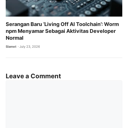
Serangan Baru ‘Living Off AI Toolchain’: Worm
npm Menyamar Sebagai Aktivitas Developer
Normal
Slamet
July 23, 2026
Leave a Comment
Comment