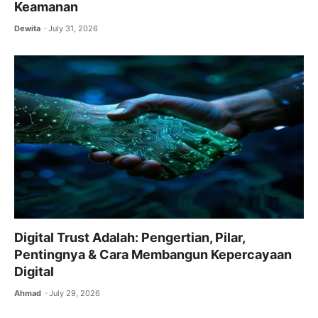
Keamanan
Dewita
July 31, 2026
Digital Trust Adalah: Pengertian, Pilar,
Pentingnya & Cara Membangun Kepercayaan
Digital
Ahmad
July 29, 2026