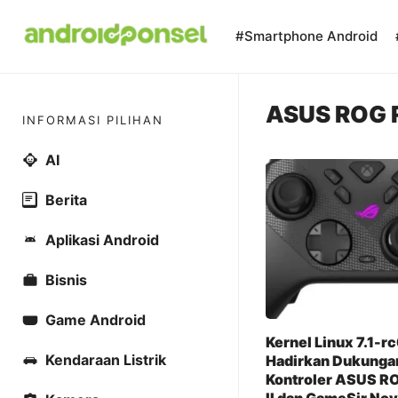
Skip
to
#Smartphone Android
content
ASUS ROG Ra
INFORMASI PILIHAN
AI
Berita
Aplikasi Android
Bisnis
Game Android
Kernel Linux 7.1-r
Kendaraan Listrik
Hadirkan Dukunga
Kontroler ASUS RO