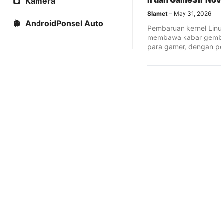
II dan GameSir Nova
Kamera
Slamet
May 31, 2026
AndroidPonsel Auto
Pembaruan kernel Linu
membawa kabar gembi
para gamer, dengan 
dukungan resmi untuk 
gaming populer seper
Raikiri II dan GameSir 