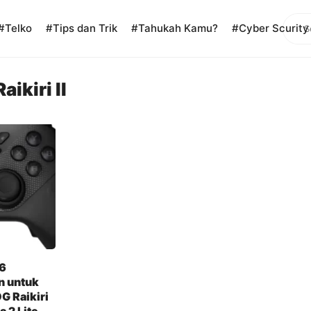
Sear
#Telko
#Tips dan Trik
#Tahukah Kamu?
#Cyber Scurity
ikiri II
c6
n untuk
G Raikiri