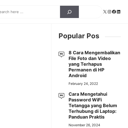
ch
X
Instagra
Facebo
Linke
Popular Pos
8 Cara Mengembalikan
File Foto dan Video
yang Terhapus
Permanen di HP
Android
February 24, 2022
Cara Mengetahui
Password WiFi
Tetangga yang Belum
Terhubung di Laptop:
Panduan Praktis
November 26, 2024