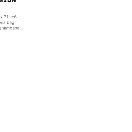
 2 Lite
x 7.1-rc6
ra bagi
penambahan
kontroler
ti ASUS ROG
Nova 2 Lite.