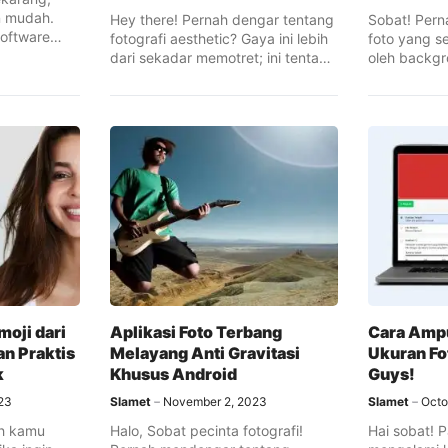
n mudah.
Hey there! Pernah dengar tentang
Sobat! Per
software
fotografi aesthetic? Gaya ini lebih
foto yang s
dari sekadar memotret; ini tentang
oleh backg
...
menarik? At
oji dari
Aplikasi Foto Terbang
Cara Amp
an Praktis
Melayang Anti Gravitasi
Ukuran Fo
k
Khusus Android
Guys!
23
Slamet
November 2, 2023
Slamet
Octo
ah kamu
Halo, Sobat pecinta fotografi!
Hai sobat! 