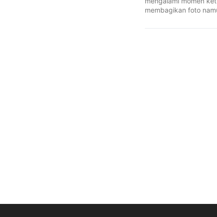
mengalami momen keti
membagikan foto nam
emoji yang menutupi ..