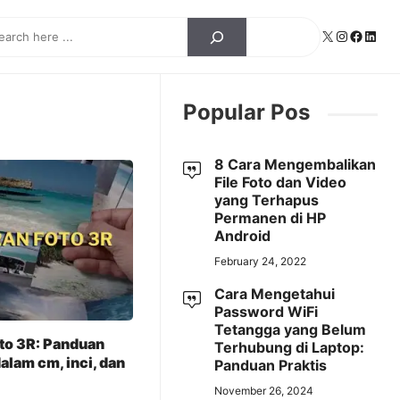
ch
X
Instagra
Facebo
Linke
Popular Pos
8 Cara Mengembalikan
File Foto dan Video
yang Terhapus
Permanen di HP
Android
February 24, 2022
Cara Mengetahui
Password WiFi
Tetangga yang Belum
to 3R: Panduan
Terhubung di Laptop:
alam cm, inci, dan
Panduan Praktis
November 26, 2024