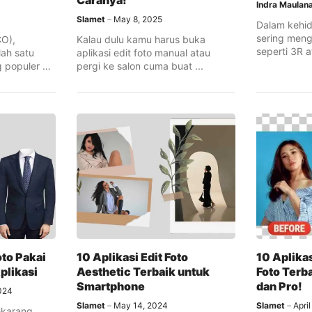
Caranya!
Indra Maulan
Slamet
May 8, 2025
Dalam kehidu
sering meng
CO),
Kalau dulu kamu harus buka
seperti 3R 
lah satu
aplikasi edit foto manual atau
keperluan. ..
g populer di
pergi ke salon cuma buat ...
oto Pakai
10 Aplikasi Edit Foto
10 Aplika
plikasi
Aesthetic Terbaik untuk
Foto Terb
Smartphone
dan Pro!
024
Slamet
May 14, 2024
Slamet
Apri
sekarang,