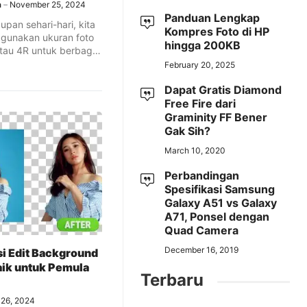
a
November 25, 2024
Panduan Lengkap
pan sehari-hari, kita
Kompres Foto di HP
gunakan ukuran foto
hingga 200KB
atau 4R untuk berbagai
.
February 20, 2025
Dapat Gratis Diamond
Free Fire dari
Graminity FF Bener
Gak Sih?
March 10, 2020
Perbandingan
Spesifikasi Samsung
Galaxy A51 vs Galaxy
A71, Ponsel dengan
Quad Camera
December 16, 2019
si Edit Background
aik untuk Pemula
Terbaru
l 26, 2024