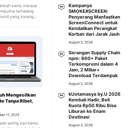
Kampanye
nahkah kamu merasa
SMOKE#SCREEN:
empurna terhalang
round yang kurang
Penyerang Manfaatkan
au mungkin ...
ScreenConnect untuk
Kendalikan Perangkat
Korban dari Jarak Jauh
August 5, 2026
Serangan Supply Chain
npm: 860+ Paket
Terkompromi dalam 4
Jam, 2 Miliar+
Download Terdampak
August 5, 2026
kUotamasya by.U 2026
uh Mengecilkan
Kembali Hadir, Beli
to Tanpa Ribet,
Kuota Rp50 Ribu Bisa
Liburan ke Enam
ber 11, 2023
Destinasi
Pasti sering kan kamu
August 5, 2026