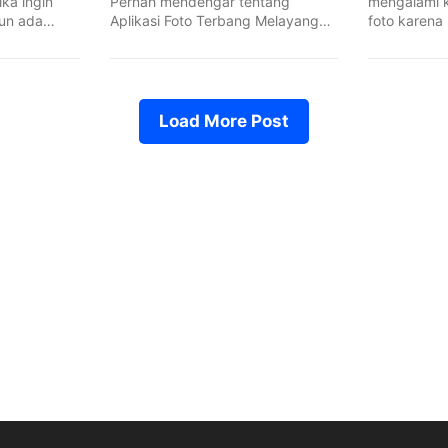
ka ingin
Pernah mendengar tentang
mengalami k
un ada
Aplikasi Foto Terbang Melayang
foto karena 
.
Anti Gravitasi khusus untuk ...
besar? ...
Load More Post