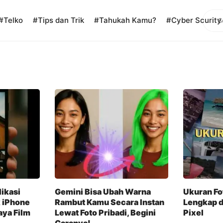
Sear
#Telko
#Tips dan Trik
#Tahukah Kamu?
#Cyber Scurity
ikasi
Gemini Bisa Ubah Warna
Ukuran Fo
 iPhone
Rambut Kamu Secara Instan
Lengkap d
aya Film
Lewat Foto Pribadi, Begini
Pixel