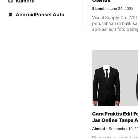
Otentik
Kamera
Slamet
June 24, 2025
AndroidPonsel Auto
Visual Supply Co. (VS
perusahaan di balik sa
aplikasi edit foto palin
...
Cara Praktis Edit F
Jas Online Tanpa A
Ahmad
September 19, 2
Di era digital seperti 