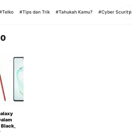
Sear
#Telko
#Tips dan Trik
#Tahukah Kamu?
#Cyber Scurity
10
alaxy
Dalam
 Black,