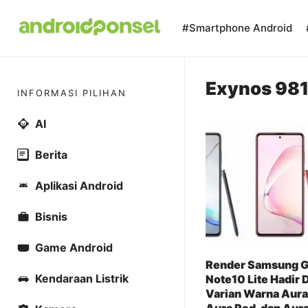
Skip
to
#Smartphone Android
content
Exynos 98
INFORMASI PILIHAN
AI
Berita
Aplikasi Android
Bisnis
Game Android
Render Samsung G
Kendaraan Listrik
Note10 Lite Hadir 
Varian Warna Aura