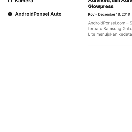
Aura Red, dan Aur
Kamera
Glowpress
AndroidPonsel Auto
Roy
December 18, 2019
AndroidPonsel.com – 
terbaru Samsung Gala
Lite menujukan kedat
dalam waktu dekat. L
terbaru ...