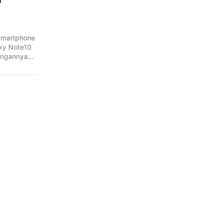
a
Smartphone
xy Note10
angannya
aporan