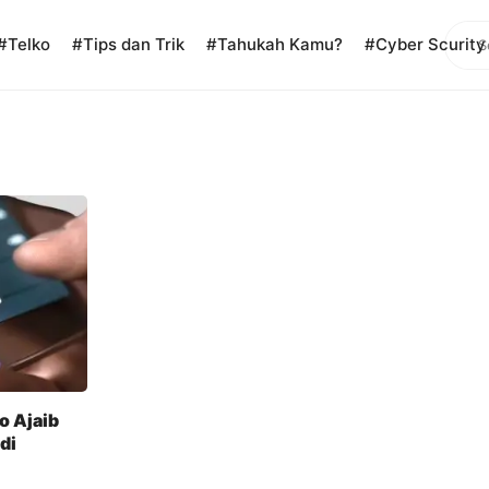
Sear
#Telko
#Tips dan Trik
#Tahukah Kamu?
#Cyber Scurity
to Ajaib
di