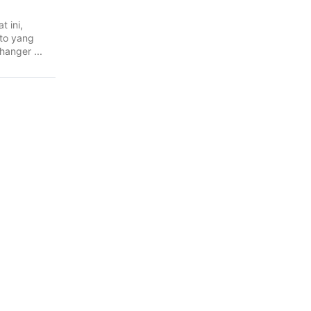
t ini,
oto yang
hanger ...