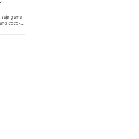
2
 saja game
yang cocok