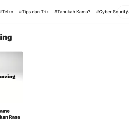
Sear
#Telko
#Tips dan Trik
#Tahukah Kamu?
#Cyber Scurity
ing
Game
kan Rasa