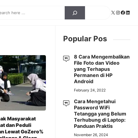
ch
X
Instagra
Facebo
Linke
Popular Pos
8 Cara Mengembalikan
File Foto dan Video
yang Terhapus
Permanen di HP
Android
February 24, 2022
Cara Mengetahui
Password WiFi
Tetangga yang Belum
jak Masyarakat
Terhubung di Laptop:
at dan Peduli
Panduan Praktis
an Lewat GoZero%
November 26, 2024