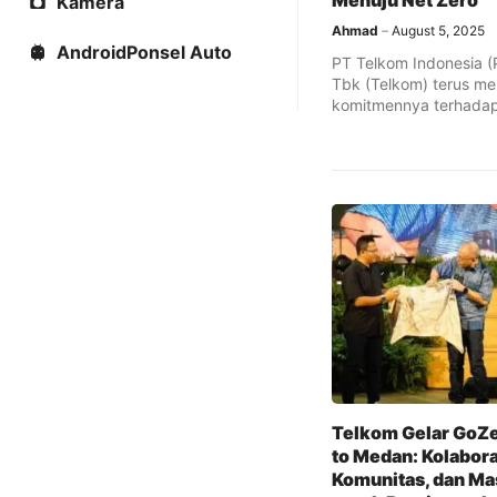
Menuju Net Zero
Kamera
Ahmad
August 5, 2025
AndroidPonsel Auto
PT Telkom Indonesia (
Tbk (Telkom) terus m
komitmennya terhada
keberlanjutan lingkun
mengambil langkah ...
Telkom Gelar GoZ
to Medan: Kolabor
Komunitas, dan Ma