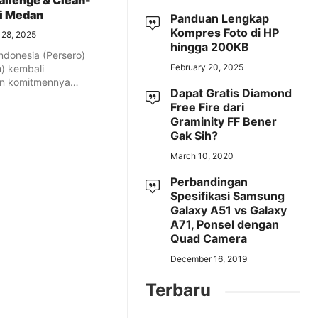
allenge & Clean-
i Medan
Panduan Lengkap
Kompres Foto di HP
l 28, 2025
hingga 200KB
ndonesia (Persero)
February 20, 2025
) kembali
n komitmennya
Dapat Gratis Diamond
berlanjutan
Free Fire dari
dengan cara yang ...
Graminity FF Bener
Gak Sih?
March 10, 2020
Perbandingan
Spesifikasi Samsung
Galaxy A51 vs Galaxy
A71, Ponsel dengan
Quad Camera
December 16, 2019
Terbaru