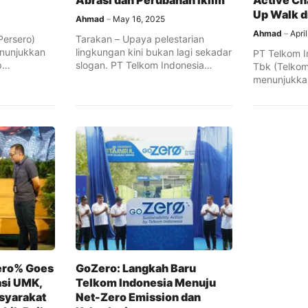
Abrasi dan Perubahan Iklim
Active Ch
Up Walk d
Ahmad
May 16, 2025
Ahmad
Apri
Persero)
Tarakan – Upaya pelestarian
enunjukkan
lingkungan kini bukan lagi sekadar
PT Telkom I
p
slogan. PT Telkom Indonesia
Tbk (Telkom
gan dengan
(Persero) Tbk ...
menunjukka
terhadap ke
lingkungan 
ero% Goes
GoZero: Langkah Baru
asi UMK,
Telkom Indonesia Menuju
syarakat
Net-Zero Emission dan