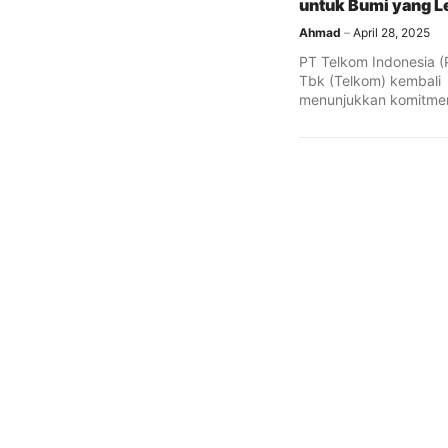
untuk Bumi yang L
Ahmad
April 28, 2025
PT Telkom Indonesia (
Tbk (Telkom) kembali
menunjukkan komitme
mendorong pembangu
berkelanjutan lewat pr