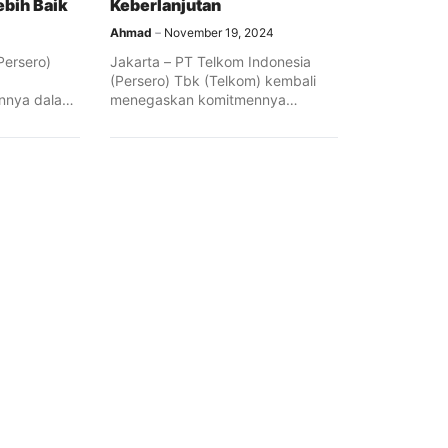
ebih Baik
Keberlanjutan
Ahmad
November 19, 2024
Persero)
Jakarta – PT Telkom Indonesia
(Persero) Tbk (Telkom) kembali
nnya dalam
menegaskan komitmennya
nan
terhadap keberlanjutan melalui
ogram ...
peluncuran ...