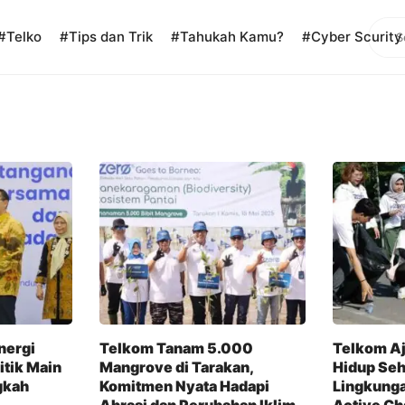
Sear
#Telko
#Tips dan Trik
#Tahukah Kamu?
#Cyber Scurity
nergi
Telkom Tanam 5.000
Telkom A
itik Main
Mangrove di Tarakan,
Hidup Seh
gkah
Komitmen Nyata Hadapi
Lingkung