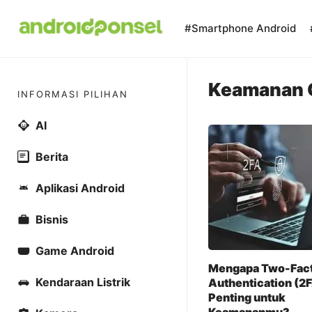
Skip
to
#Smartphone Android
content
Keamanan 
INFORMASI PILIHAN
AI
Berita
Aplikasi Android
Bisnis
Game Android
Mengapa Two-Fac
Kendaraan Listrik
Authentication (2
Penting untuk