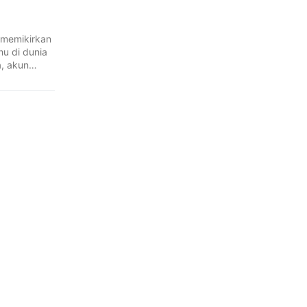
 memikirkan
u di dunia
, akun