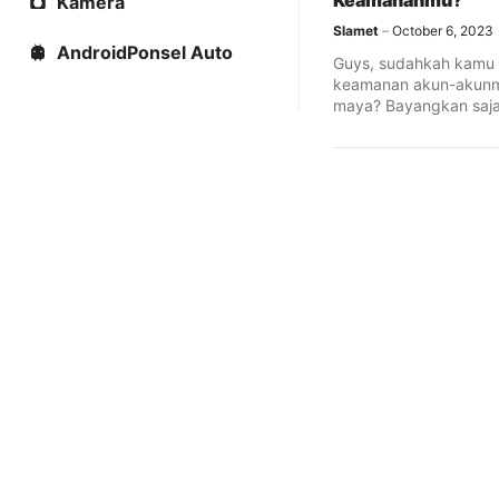
Keamananmu?
Kamera
Slamet
October 6, 2023
AndroidPonsel Auto
Guys, sudahkah kamu
keamanan akun-akunm
maya? Bayangkan saja
media sosial, email, ...