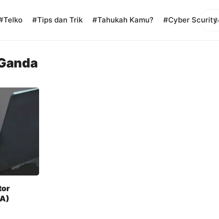
Sear
#Telko
#Tips dan Trik
#Tahukah Kamu?
#Cyber Scurity
Ganda
tor
FA)