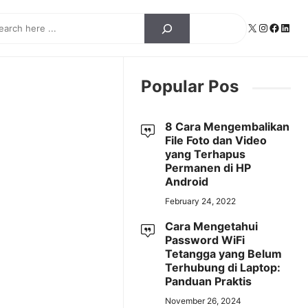
ch
X
Instagra
Facebo
Linke
Popular Pos
8 Cara Mengembalikan
File Foto dan Video
yang Terhapus
Permanen di HP
Android
February 24, 2022
Cara Mengetahui
Password WiFi
Tetangga yang Belum
Terhubung di Laptop:
Panduan Praktis
November 26, 2024