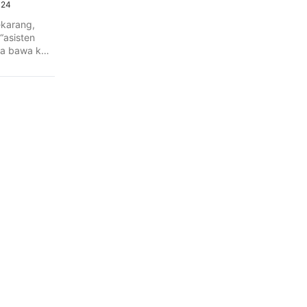
024
sekarang,
“asisten
ita bawa ke