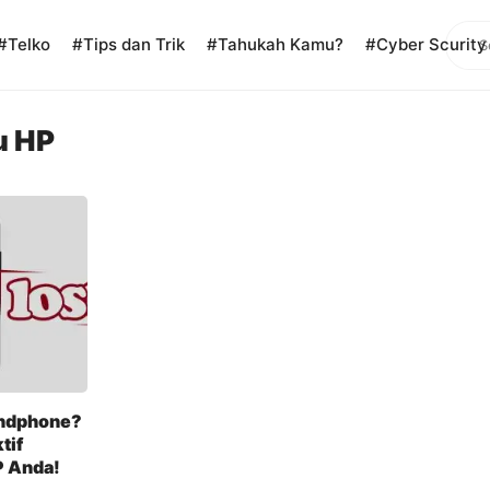
Sear
#Telko
#Tips dan Trik
#Tahukah Kamu?
#Cyber Scurity
u HP
andphone?
tif
 Anda!