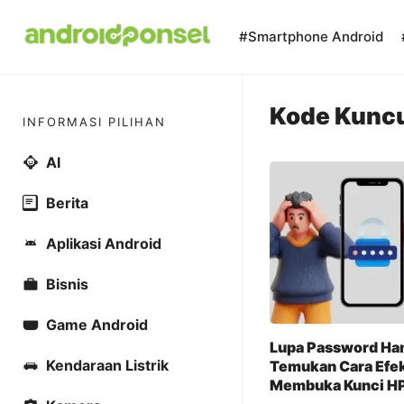
Skip
to
#Smartphone Android
content
Kode Kunc
INFORMASI PILIHAN
AI
Berita
Aplikasi Android
Bisnis
Game Android
Lupa Password H
Kendaraan Listrik
Temukan Cara Efek
Membuka Kunci HP