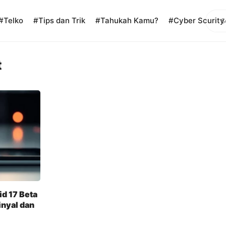
Sear
#Telko
#Tips dan Trik
#Tahukah Kamu?
#Cyber Scurity
t
id 17 Beta
inyal dan