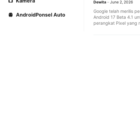
Kamera
Dewita
June 2, 2026
Google telah merilis 
AndroidPonsel Auto
Android 17 Beta 4.1 un
perangkat Pixel yang
syarat. Pembaruan ini
perbaikan sejumlah bu
termasuk masalah tamp
di status bar, sinkroni
pesawat, layar hitam 
eksternal, dan masala
Bluetooth.