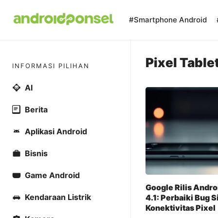
Skip
to
#Smartphone Android
content
Pixel Table
INFORMASI PILIHAN
AI
Berita
Aplikasi Android
Bisnis
Game Android
Google Rilis Andro
Kendaraan Listrik
4.1: Perbaiki Bug S
Konektivitas Pixel