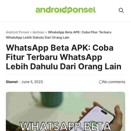
Skip
to
content
Android Ponsel
»
Aplikasi
»
WhatsApp Beta APK: Coba Fitur Terbaru
WhatsApp Lebih Dahulu Dari Orang Lain
WhatsApp Beta APK: Coba
Fitur Terbaru WhatsApp
Lebih Dahulu Dari Orang Lain
Slamet
June 5, 2023
No comments