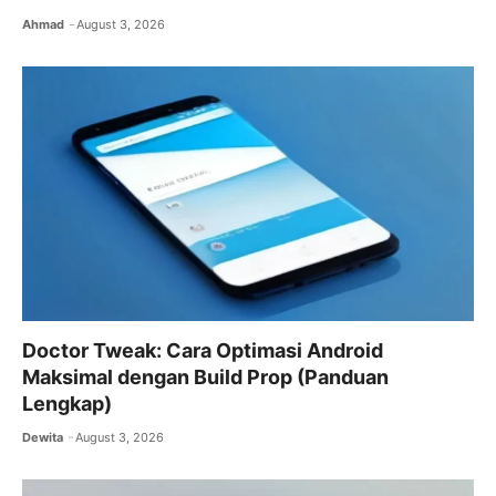
Ahmad
August 3, 2026
Doctor Tweak: Cara Optimasi Android
Maksimal dengan Build Prop (Panduan
Lengkap)
Dewita
August 3, 2026