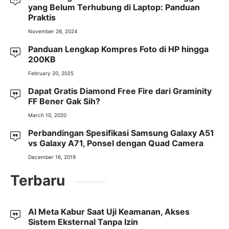
yang Belum Terhubung di Laptop: Panduan
Praktis
November 26, 2024
Panduan Lengkap Kompres Foto di HP hingga
200KB
February 20, 2025
Dapat Gratis Diamond Free Fire dari Graminity
FF Bener Gak Sih?
March 10, 2020
Perbandingan Spesifikasi Samsung Galaxy A51
vs Galaxy A71, Ponsel dengan Quad Camera
December 16, 2019
Terbaru
AI Meta Kabur Saat Uji Keamanan, Akses
Sistem Eksternal Tanpa Izin