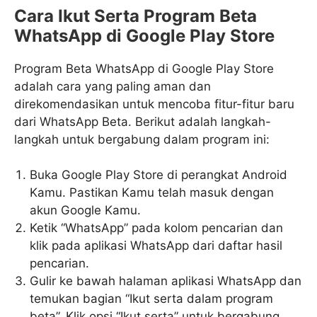
Cara Ikut Serta Program Beta
WhatsApp di Google Play Store
Program Beta WhatsApp di Google Play Store
adalah cara yang paling aman dan
direkomendasikan untuk mencoba fitur-fitur baru
dari WhatsApp Beta. Berikut adalah langkah-
langkah untuk bergabung dalam program ini:
Buka Google Play Store di perangkat Android
Kamu. Pastikan Kamu telah masuk dengan
akun Google Kamu.
Ketik “WhatsApp” pada kolom pencarian dan
klik pada aplikasi WhatsApp dari daftar hasil
pencarian.
Gulir ke bawah halaman aplikasi WhatsApp dan
temukan bagian “Ikut serta dalam program
beta”. Klik opsi “Ikut serta” untuk bergabung