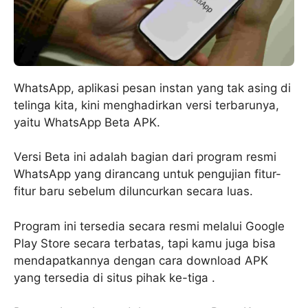
WhatsApp, aplikasi pesan instan yang tak asing di
telinga kita, kini menghadirkan versi terbarunya,
yaitu WhatsApp Beta APK.
Versi Beta ini adalah bagian dari program resmi
WhatsApp yang dirancang untuk pengujian fitur-
fitur baru sebelum diluncurkan secara luas.
Program ini tersedia secara resmi melalui Google
Play Store secara terbatas, tapi kamu juga bisa
mendapatkannya dengan cara download APK
yang tersedia di situs pihak ke-tiga .