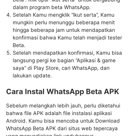
dalam program beta WhatsApp.
Setelah Kamu mengklik “Ikut serta”, Kamu
mungkin perlu menunggu beberapa menit
hingga beberapa jam untuk mendapatkan
konfirmasi bahwa Kamu telah menjadi tester
Beta.
Setelah mendapatkan konfirmasi, Kamu bisa
langsung pergi ke bagian “Aplikasi & game
saya” di Play Store, cari WhatsApp, dan
lakukan update.
Cara Instal WhatsApp Beta APK
Sebelum melangkah lebih jauh, perlu diketahui
bahwa file APK adalah file instalasi aplikasi
Android. Kamu bisa mencoba untuk Download
WhatsApp Beta APK dari situs web tepercaya
yang menyediakan link unduhannya.