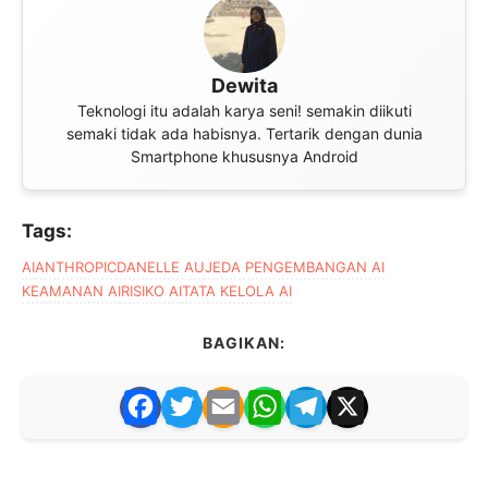
Dewita
Teknologi itu adalah karya seni! semakin diikuti
semaki tidak ada habisnya. Tertarik dengan dunia
Smartphone khususnya Android
Tags:
AI
ANTHROPIC
DANELLE AU
JEDA PENGEMBANGAN AI
KEAMANAN AI
RISIKO AI
TATA KELOLA AI
BAGIKAN:
F
T
E
W
T
X
a
w
m
h
el
c
itt
ai
at
e