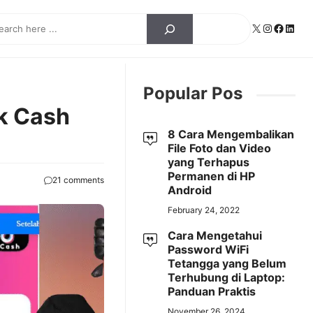
ch
X
Instagra
Facebo
Linke
Popular Pos
ok Cash
8 Cara Mengembalikan
File Foto dan Video
yang Terhapus
Permanen di HP
21 comments
Android
February 24, 2022
Cara Mengetahui
Password WiFi
Tetangga yang Belum
Terhubung di Laptop:
Panduan Praktis
November 26, 2024