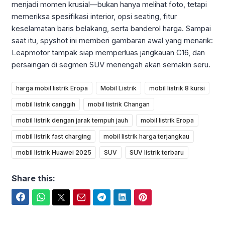
menjadi momen krusial—bukan hanya melihat foto, tetapi
memeriksa spesifikasi interior, opsi seating, fitur
keselamatan baris belakang, serta banderol harga. Sampai
saat itu, spyshot ini memberi gambaran awal yang menarik:
Leapmotor tampak siap memperluas jangkauan C16, dan
persaingan di segmen SUV menengah akan semakin seru.
harga mobil listrik Eropa
Mobil Listrik
mobil listrik 8 kursi
mobil listrik canggih
mobil listrik Changan
mobil listrik dengan jarak tempuh jauh
mobil listrik Eropa
mobil listrik fast charging
mobil listrik harga terjangkau
mobil listrik Huawei 2025
SUV
SUV listrik terbaru
Share this:
Facebook
WhatsApp
Twitter
Email
Telegram
LinkedIn
Pinterest