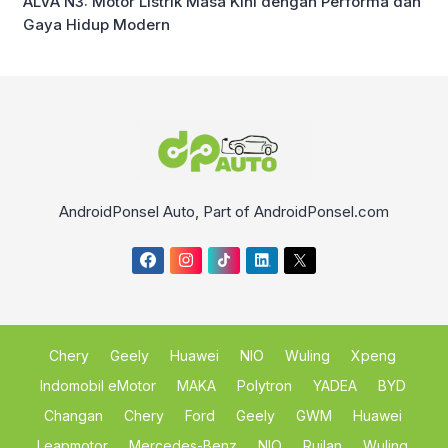
ALVA N3: Motor Listrik Masa Kini dengan Performa dan
Gaya Hidup Modern
AndroidPonsel Auto, Part of AndroidPonsel.com
Chery
Geely
Huawei
NIO
Wuling
Xpeng
Indomobil eMotor
MAKA
Polytron
YADEA
BYD
Changan
Chery
Ford
Geely
GWM
Huawei
Leapmotor
Mercedes-Benz
NIO
Ruilan
Wuling