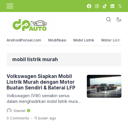
AndroidPonsel.com
Modifikasi
Mobil Listrik
Motor Listrik
mobil listrik murah
Volkswagen Siapkan Mobil
Listrik Murah dengan Motor
Buatan Sendiri & Baterai LFP
Volkswagen (VW) semakin serius
dalam menghadirkan mobil listrik murah
untuk pasar global, khususnya Eropa.
Slamet
Produsen asal Jerman ini
.
0 Comments
11 bulan
ago
mengumumkan peningkatan besar
pada teknologi inti kendaraan listrik