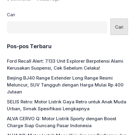
sebagai city car ringkas dengan
sentuhan retro modern, menyasar
Cari
kaum muda yang menginginkan
kendaraan listrik praktis, stylish, dan
Cari
terjangkau. Desain Kompak dengan
Sentuhan Retro Dilansir dari ITHome,
Blue Balloon EV mengusung
Pos-pos Terbaru
konfigurasi tiga […]
Ford Recall Alert: 7.133 Unit Explorer Berpotensi Alami
Kerusakan Suspensi, Cek Sebelum Celaka!
Beijing BJ40 Range Extender Long Range Resmi
Meluncur, SUV Tangguh dengan Harga Mulai Rp 400
Jutaan
SELIS Retro: Motor Listrik Gaya Retro untuk Anak Muda
Urban, Simak Spesifikasi Lengkapnya
ALVA CERVO Q: Motor Listrik Sporty dengan Boost
Charge Siap Guncang Pasar Indonesia