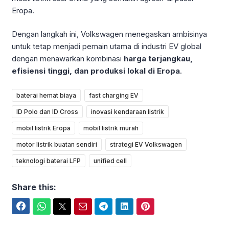
Eropa.
Dengan langkah ini, Volkswagen menegaskan ambisinya
untuk tetap menjadi pemain utama di industri EV global
dengan menawarkan kombinasi
harga terjangkau,
efisiensi tinggi, dan produksi lokal di Eropa
.
baterai hemat biaya
fast charging EV
ID Polo dan ID Cross
inovasi kendaraan listrik
mobil listrik Eropa
mobil listrik murah
motor listrik buatan sendiri
strategi EV Volkswagen
teknologi baterai LFP
unified cell
Share this:
Facebook
WhatsApp
Twitter
Email
Telegram
LinkedIn
Pinterest