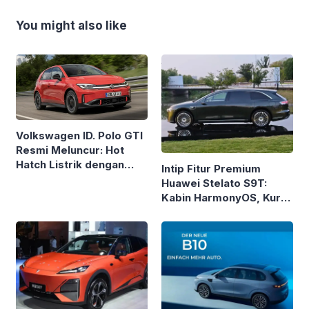
You might also like
Volkswagen ID. Polo GTI
Resmi Meluncur: Hot
Hatch Listrik dengan
Intip Fitur Premium
Jiwa Retro dan
Huawei Stelato S9T:
Performa Menggoda
Kabin HarmonyOS, Kursi
Zero-Gravity, hingga
LiDAR Canggih