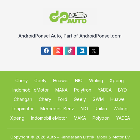
AndroidPonsel Auto, Part of AndroidPonsel.com
Chery
Geely
Huawei
NIO
Wuling
Xpeng
Indomobil eMotor
MAKA
Polytron
YADEA
BYD
Changan
Chery
Ford
Geely
GWM
Huawei
Leapmotor
Mercedes-Benz
NIO
Ruilan
Wuling
Xpeng
Indomobil eMotor
MAKA
Polytron
YADEA
Copyright © 2026
Auto – Kendaraan Listrik, Mobil & Motor EV