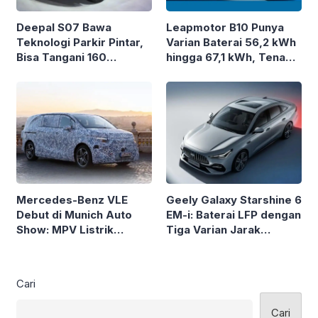
Deepal S07 Bawa
Leapmotor B10 Punya
Teknologi Parkir Pintar,
Varian Baterai 56,2 kWh
Bisa Tangani 160
hingga 67,1 kWh, Tenaga
Skenario Otomatis
218 HP
Mercedes-Benz VLE
Geely Galaxy Starshine 6
Debut di Munich Auto
EM-i: Baterai LFP dengan
Show: MPV Listrik
Tiga Varian Jarak
Mewah dengan 8 Kursi,
Tempuh
Siap Rilis 2026
Cari
Cari