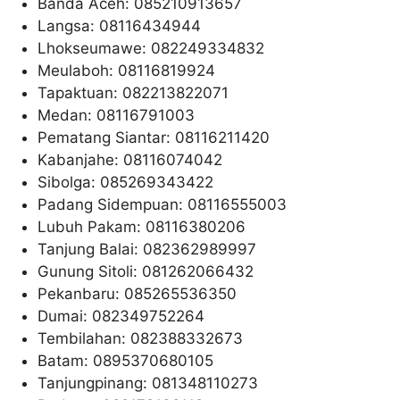
Banda Aceh: 085210913657
Langsa: 08116434944
Lhokseumawe: 082249334832
Meulaboh: 08116819924
Tapaktuan: 082213822071
Medan: 08116791003
Pematang Siantar: 08116211420
Kabanjahe: 08116074042
Sibolga: 085269343422
Padang Sidempuan: 08116555003
Lubuh Pakam: 08116380206
Tanjung Balai: 082362989997
Gunung Sitoli: 081262066432
Pekanbaru: 085265536350
Dumai: 082349752264
Tembilahan: 082388332673
Batam: 0895370680105
Tanjungpinang: 081348110273