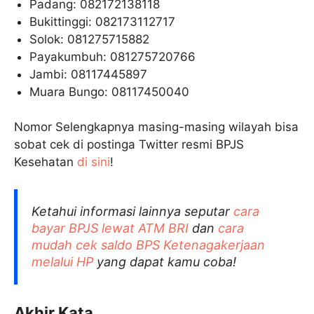
Padang: 082172138118
Bukittinggi: 082173112717
Solok: 081275715882
Payakumbuh: 081275720766
Jambi: 08117445897
Muara Bungo: 08117450040
Nomor Selengkapnya masing-masing wilayah bisa
sobat cek di postinga Twitter resmi BPJS
Kesehatan
di sini
!
Ketahui informasi lainnya seputar
cara
bayar BPJS lewat ATM BRI
dan
cara
mudah cek saldo BPS Ketenagakerjaan
melalui HP
yang dapat kamu coba!
Akhir Kata