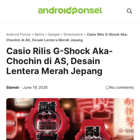
Skip
to
content
Android Ponsel
»
Berita
»
Gadget
»
Smartwatch
»
Casio Rilis G-Shock Aka-
Chochin di AS, Desain Lentera Merah Jepang
Casio Rilis G-Shock Aka-
Chochin di AS, Desain
Lentera Merah Jepang
Slamet
June 19, 2026
No comments