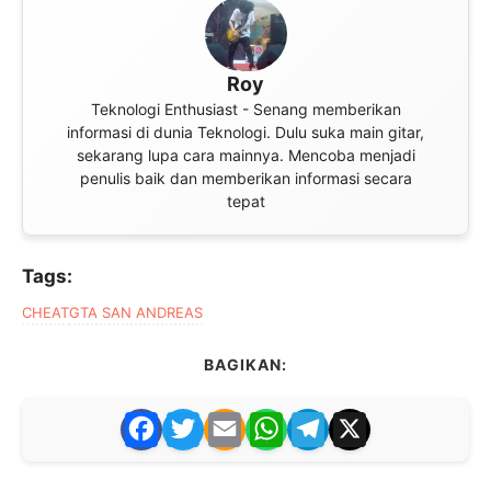
Roy
Teknologi Enthusiast - Senang memberikan
informasi di dunia Teknologi. Dulu suka main gitar,
sekarang lupa cara mainnya. Mencoba menjadi
penulis baik dan memberikan informasi secara
tepat
Tags:
CHEAT
GTA SAN ANDREAS
BAGIKAN:
F
T
E
W
T
X
a
w
m
h
el