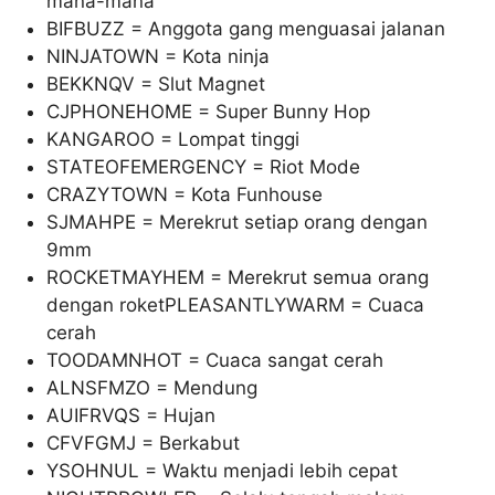
mana-mana
BIFBUZZ = Anggota gang menguasai jalanan
NINJATOWN = Kota ninja
BEKKNQV = Slut Magnet
CJPHONEHOME = Super Bunny Hop
KANGAROO = Lompat tinggi
STATEOFEMERGENCY = Riot Mode
CRAZYTOWN = Kota Funhouse
SJMAHPE = Merekrut setiap orang dengan
9mm
ROCKETMAYHEM = Merekrut semua orang
dengan roketPLEASANTLYWARM = Cuaca
cerah
TOODAMNHOT = Cuaca sangat cerah
ALNSFMZO = Mendung
AUIFRVQS = Hujan
CFVFGMJ = Berkabut
YSOHNUL = Waktu menjadi lebih cepat