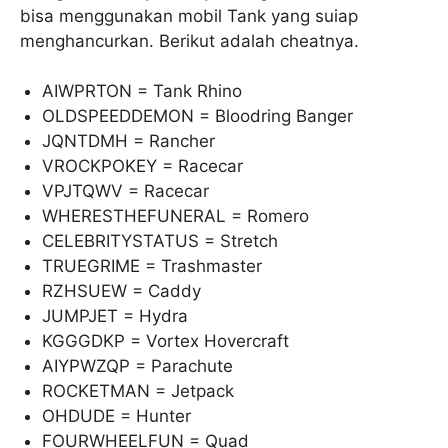
bisa menggunakan mobil Tank yang suiap
menghancurkan. Berikut adalah cheatnya.
AIWPRTON = Tank Rhino
OLDSPEEDDEMON = Bloodring Banger
JQNTDMH = Rancher
VROCKPOKEY = Racecar
VPJTQWV = Racecar
WHERESTHEFUNERAL = Romero
CELEBRITYSTATUS = Stretch
TRUEGRIME = Trashmaster
RZHSUEW = Caddy
JUMPJET = Hydra
KGGGDKP = Vortex Hovercraft
AIYPWZQP = Parachute
ROCKETMAN = Jetpack
OHDUDE = Hunter
FOURWHEELFUN = Quad