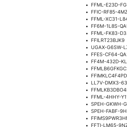
FFML-E23D-FG
FFIC-RF85-4M
FFML-XC31-L8
FF6M-1L8S-Q
FFML-FK83-D3
FFILRT23BJK9
UGAX-G6SW-L
FFES-CF64-QA
FF4M-432D-K
FFMLB6GFKGC
FFIMKLC4F4PD
LL7V-DMX3-6
FFMLKB3DBO4
FFML-4HHY-Y1
SPEH-GKWH-
SPEH-FABF-9
FFIMS9PWR3H
FFTI-LM65-9N