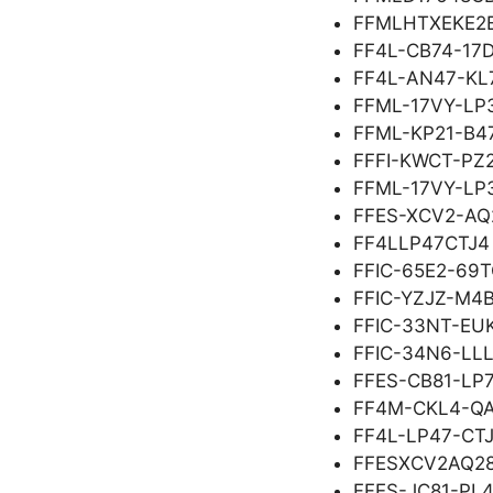
FFMLHTXEKE2
FF4L-CB74-17
FF4L-AN47-KL
FFML-17VY-LP
FFML-KP21-B4
FFFI-KWCT-PZ
FFML-17VY-LP
FFES-XCV2-AQ
FF4LLP47CTJ4
FFIC-65E2-69
FFIC-YZJZ-M4
FFIC-33NT-EU
FFIC-34N6-LL
FFES-CB81-LP
FF4M-CKL4-Q
FF4L-LP47-CT
FFESXCV2AQ2
FFES-JC81-PL