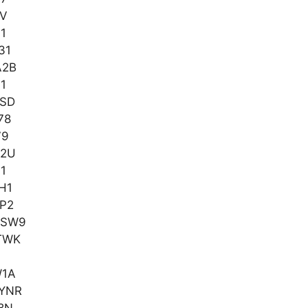
1V
1
31
A2B
1
HSD
78
79
A2U
1
H1
P2
GSW9
TWK
W1A
YNR
8N