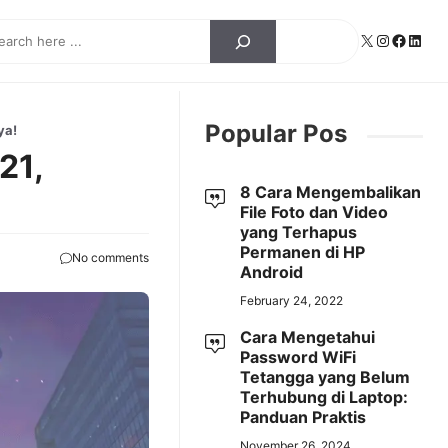
ch
X
Instagra
Facebo
Linke
Popular Pos
ya!
21,
8 Cara Mengembalikan
File Foto dan Video
yang Terhapus
Permanen di HP
No comments
Android
February 24, 2022
Cara Mengetahui
Password WiFi
Tetangga yang Belum
Terhubung di Laptop:
Panduan Praktis
November 26, 2024