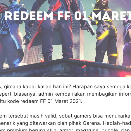
, gimana kabar kalian hari ini? Harapan saya semoga ka
eperti biasanya, admin kembali akan membagikan info
aitu kode redeem FF 01 Maret 2021.
em tersebut masih valid, sobat gamers bisa menukark
narik yang ditawarkan oleh pihak Garena. Hadiah-had
tem premium berupa skin, armor, magazine, bundle, dan 