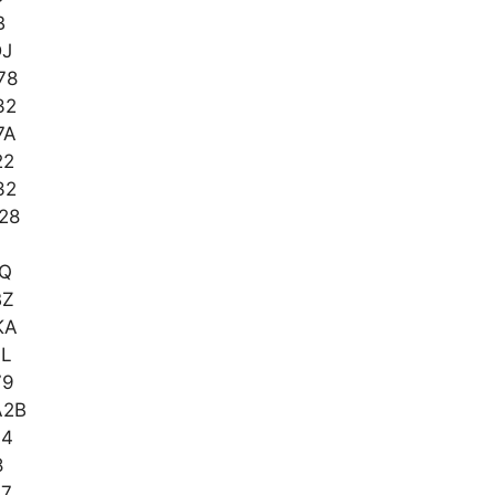
B
DJ
78
32
7A
22
32
28
TQ
BZ
KA
LL
79
A2B
J4
8
47