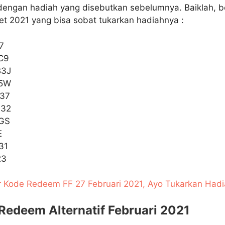
dengan hadiah yang disebutkan sebelumnya. Baiklah, be
t 2021 yang bisa sobat tukarkan hadiahnya :
7
C9
B3J
C5W
37
S32
GS
E
31
23
r Kode Redeem FF 27 Februari 2021, Ayo Tukarkan Had
Redeem Alternatif Februari 2021