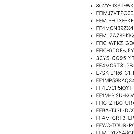
8G2Y-JS3T-W
FFIMJ7VTPO8B
FFML-HTXE-KE
FF4MCN89ZX4
FFMLZA78SKIQ
FFIC-WFKZ-GQ
FFIC-9PG5-J5
3CYS-QQ95-Y
FF4MCRT3LPB
E7SK-E1R6-31H
FF1MP58KAQ3
FF4LVCF5IOYT
FF1M-BI2N-KO
FFIC-ZTBC-UR
FFBA-TJSL-DC
FF4M-CRT3-LP
FFWC-TOUR-P
FFMLD17648C