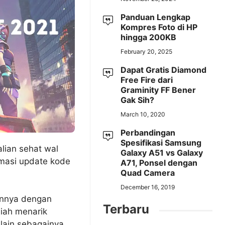
Panduan Lengkap
Kompres Foto di HP
hingga 200KB
February 20, 2025
Dapat Gratis Diamond
Free Fire dari
Graminity FF Bener
Gak Sih?
March 10, 2020
Perbandingan
Spesifikasi Samsung
lian sehat wal
Galaxy A51 vs Galaxy
rmasi update kode
A71, Ponsel dengan
Quad Camera
December 16, 2019
annya dengan
Terbaru
iah menarik
lain sebagainya.