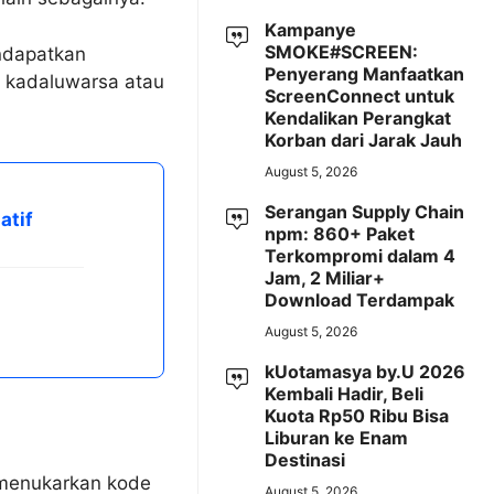
Kampanye
SMOKE#SCREEN:
ndapatkan
Penyerang Manfaatkan
s kadaluwarsa atau
ScreenConnect untuk
Kendalikan Perangkat
Korban dari Jarak Jauh
August 5, 2026
Serangan Supply Chain
atif
npm: 860+ Paket
Terkompromi dalam 4
Jam, 2 Miliar+
Download Terdampak
August 5, 2026
kUotamasya by.U 2026
Kembali Hadir, Beli
Kuota Rp50 Ribu Bisa
Liburan ke Enam
Destinasi
 menukarkan kode
August 5, 2026