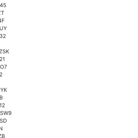
45
ZT
4F
AUY
32
ZSK
21
LO7
2
3YK
B
12
GSW9
HSD
N
ZB