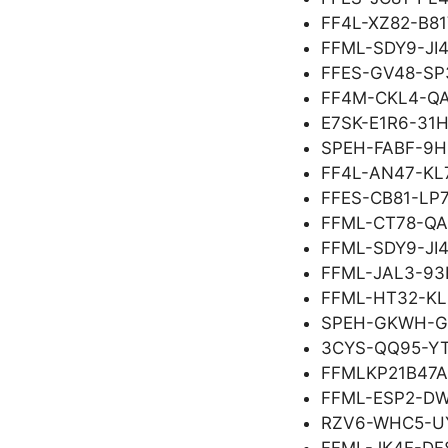
FF4L-XZ82-B8
FFML-SDY9-JI4
FFES-GV48-SP
FF4M-CKL4-Q
E7SK-E1R6-31H
SPEH-FABF-9
FF4L-AN47-KL
FFES-CB81-LP
FFML-CT78-Q
FFML-SDY9-JI4
FFML-JAL3-93
FFML-HT32-KL
SPEH-GKWH-
3CYS-QQ95-Y
FFMLKP21B47A
FFML-ESP2-D
RZV6-WHC5-U
FFML-JK4F-DF