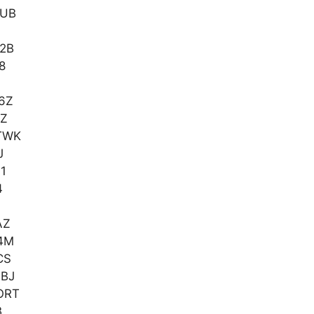
KUB
2B
8
6Z
YZ
TWK
J
1
4
AZ
4M
CS
BJ
ORT
B