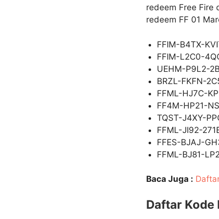
redeem Free Fire 
redeem FF 01 Mare
FFIM-B4TX-KVI
FFIM-L2C0-4Q
UEHM-P9L2-2
BRZL-FKFN-2
FFML-HJ7C-KP
FF4M-HP21-N
TQST-J4XY-PP
FFML-JI92-271
FFES-BJAJ-GH
FFML-BJ81-LP
Baca Juga :
Dafta
Daftar Kode 