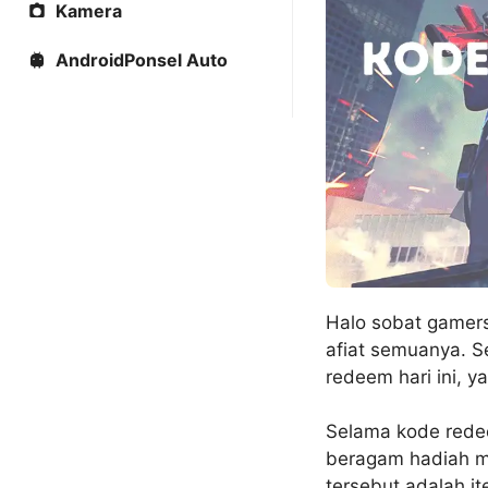
Kamera
AndroidPonsel Auto
Halo sobat gamers
afiat semuanya. S
redeem hari ini, y
Selama kode rede
beragam hadiah me
tersebut adalah i