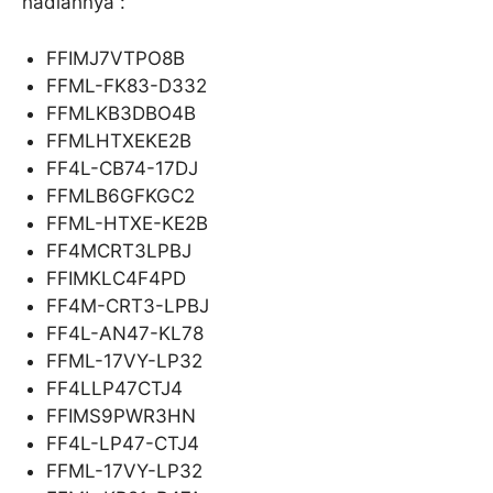
hadiahnya :
FFIMJ7VTPO8B
FFML-FK83-D332
FFMLKB3DBO4B
FFMLHTXEKE2B
FF4L-CB74-17DJ
FFMLB6GFKGC2
FFML-HTXE-KE2B
FF4MCRT3LPBJ
FFIMKLC4F4PD
FF4M-CRT3-LPBJ
FF4L-AN47-KL78
FFML-17VY-LP32
FF4LLP47CTJ4
FFIMS9PWR3HN
FF4L-LP47-CTJ4
FFML-17VY-LP32