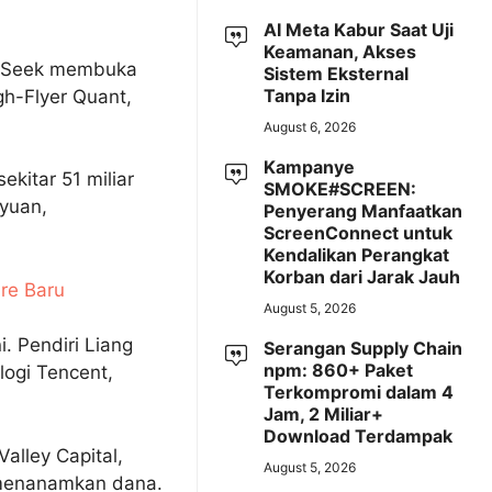
AI Meta Kabur Saat Uji
Keamanan, Akses
eepSeek membuka
Sistem Eksternal
Tanpa Izin
gh-Flyer Quant,
August 6, 2026
Kampanye
ekitar 51 miliar
SMOKE#SCREEN:
 yuan,
Penyerang Manfaatkan
ScreenConnect untuk
Kendalikan Perangkat
Korban dari Jarak Jauh
re Baru
August 5, 2026
. Pendiri Liang
Serangan Supply Chain
npm: 860+ Paket
ogi Tencent,
Terkompromi dalam 4
Jam, 2 Miliar+
Download Terdampak
Valley Capital,
August 5, 2026
t menanamkan dana.