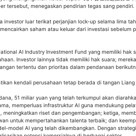
 tersebut, menegaskan pendirian tegas sang pendiri.
 investor luar terikat perjanjian lock-up selama lima tah
 mencairkan saham atau keluar dari investasi sebelum p
National AI Industry Investment Fund yang memiliki hak
ahaan. Investor lainnya tidak memiliki hak suara; merek
uangan tertentu dan prioritas dalam pendanaan berikutn
stikan kendali perusahaan tetap berada di tangan Lian
dana, 51 miliar yuan yang telah terkumpul akan diarah
ama, memperluas infrastruktur AI guna mendukung pela
a, meningkatkan riset dan pengembangan; ketiga, membe
wan untuk mempertahankan talenta terbaik; dan keem
del-model AI yang telah dikembangkan. Dengan strategi
lisasikan potensi komersialnya di berbagai sektor.