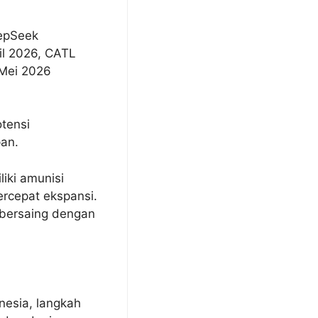
eepSeek
il 2026, CATL
 Mei 2026
otensi
an.
iki amunisi
ercepat ekspansi.
 bersaing dengan
esia, langkah