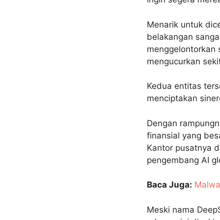
Menarik untuk dic
belakangan sangat
menggelontorkan s
mengucurkan sekit
Kedua entitas ters
menciptakan sine
Dengan rampungnya
finansial yang be
Kantor pusatnya d
pengembang AI gl
Baca Juga:
Malwar
Meski nama DeepS