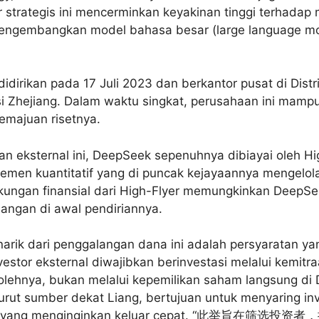
r strategis ini mencerminkan keyakinan tinggi terhada
ngembangkan model bahasa besar (large language mo
idirikan pada 17 Juli 2023 dan berkantor pusat di Dist
i Zhejiang. Dalam waktu singkat, perusahaan ini mamp
emajuan risetnya.
 eksternal ini, DeepSeek sepenuhnya dibiayai oleh Hi
men kuantitatif yang di puncak kejayaannya mengelola 
ukungan finansial dari High-Flyer memungkinkan Deep
angan di awal pendiriannya.
narik dari penggalangan dana ini adalah persyaratan ya
estor eksternal diwajibkan berinvestasi melalui kemitr
 olehnya, bukan melalui kepemilikan saham langsung di
nurut sumber dekat Liang, bertujuan untuk menyaring in
al yang menginginkan keluar cepat. “此举旨在筛