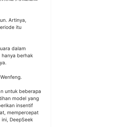
un. Artinya,
eriode itu
 suara dalam
a hanya berhak
ya.
g Wenfeng.
kan untuk beberapa
tihan model yang
rikan insentif
pat, mempercepat
 ini, DeepSeek