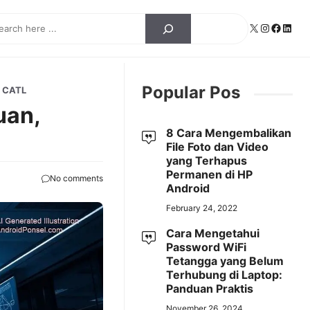
ch
X
Instagra
Facebo
Linke
Popular Pos
a CATL
uan,
8 Cara Mengembalikan
File Foto dan Video
yang Terhapus
Permanen di HP
No comments
Android
February 24, 2022
Cara Mengetahui
Password WiFi
Tetangga yang Belum
Terhubung di Laptop:
Panduan Praktis
November 26, 2024