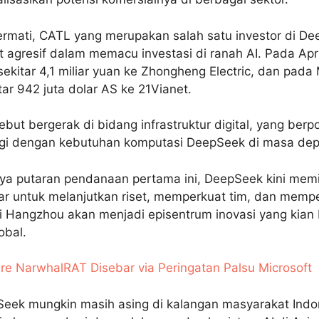
ermati, CATL yang merupakan salah satu investor di D
 agresif dalam memacu investasi di ranah AI. Pada Apr
ekitar 4,1 miliar yuan ke Zhongheng Electric, dan pada
ar 942 juta dolar AS ke 21Vianet.
ebut bergerak di bidang infrastruktur digital, yang berp
rgi dengan kebutuhan komputasi DeepSeek di masa dep
 putaran pendanaan pertama ini, DeepSeek kini memil
sar untuk melanjutkan riset, memperkuat tim, dan memp
i Hangzhou akan menjadi episentrum inovasi yang kian
obal.
e NarwhalRAT Disebar via Peringatan Palsu Microsoft
eek mungkin masih asing di kalangan masyarakat Indon