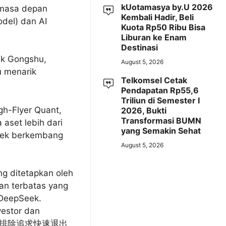
kUotamasya by.U 2026
p masa depan
Kembali Hadir, Beli
del) dan AI
Kuota Rp50 Ribu Bisa
Liburan ke Enam
Destinasi
rik Gongshu,
August 5, 2026
u menarik
Telkomsel Cetak
Pendapatan Rp55,6
Triliun di Semester I
gh-Flyer Quant,
2026, Bukti
Transformasi BUMN
aset lebih dari
yang Semakin Sehat
Seek berkembang
August 5, 2026
ng ditetapkan oleh
aan terbatas yang
 DeepSeek.
vestor dan
选投资者，排除追求快速退出