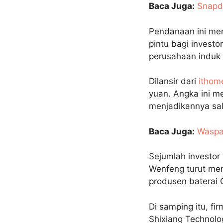
Baca Juga:
Snapd
Pendanaan ini me
pintu bagi invest
perusahaan induk 
Dilansir dari
ithom
yuan. Angka ini m
menjadikannya sala
Baca Juga:
Waspad
Sejumlah investor 
Wenfeng turut men
produsen baterai 
Di samping itu, fir
Shixiang Technolo