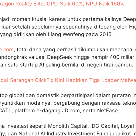
ragon Reality Elite: GPU Naik 60%, NPU Naik 160%
njadi momen krusial karena untuk pertama kalinya D
or luar setelah sebelumnya sepenuhnya ditopang oleh Hi
yang didirikan oleh Liang Wenfeng pada 2015.
e.com
, total dana yang berhasil dikumpulkan mencapai s
endongkrak valuasi DeepSeek hingga hampir 400 miliar
h satu startup AI paling bernilai di negeri tirai bambu.
a! Serangan ClickFix Kini Hadirkan Tiga Loader Malwa
top global dan domestik berpartisipasi dalam putaran ini
yuntikkan modalnya, bergabung dengan raksasa teknol
CATL, platform e-dagang JD.com, serta NetEase.
ma investasi seperti Monolith Capital, IDG Capital, Loyal 
gy, dan National AI Industry Investment Fund juga iku