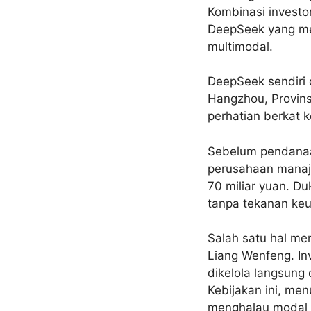
Kombinasi investo
DeepSeek yang me
multimodal.
DeepSeek sendiri d
Hangzhou, Provins
perhatian berkat k
Sebelum pendanaan
perusahaan manaje
70 miliar yuan. D
tanpa tekanan keu
Salah satu hal me
Liang Wenfeng. Inv
dikelola langsung
Kebijakan ini, me
menghalau mod