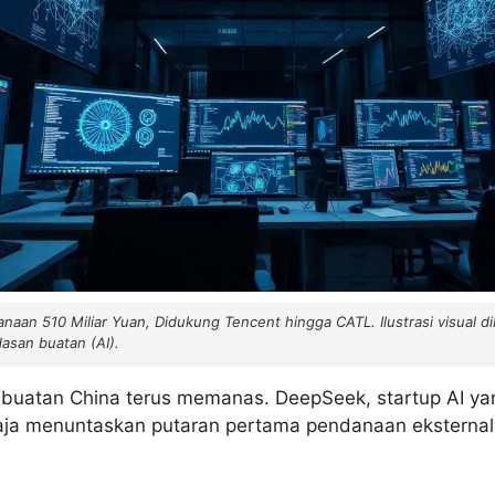
aan 510 Miliar Yuan, Didukung Tencent hingga CATL. Ilustrasi visual di
san buatan (AI).
buatan China terus memanas. DeepSeek, startup AI yan
aja menuntaskan putaran pertama pendanaan eksternal