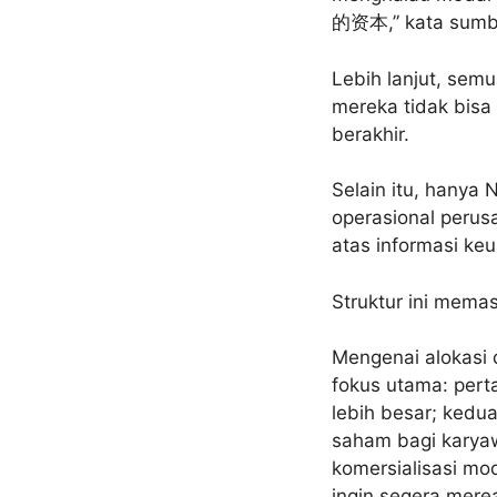
的资本,” kata sumber
Lebih lanjut, semua
mereka tidak bisa
berakhir.
Selain itu, hanya 
operasional perus
atas informasi ke
Struktur ini mema
Mengenai alokasi 
fokus utama: pert
lebih besar; kedu
saham bagi karya
komersialisasi mo
ingin segera merea