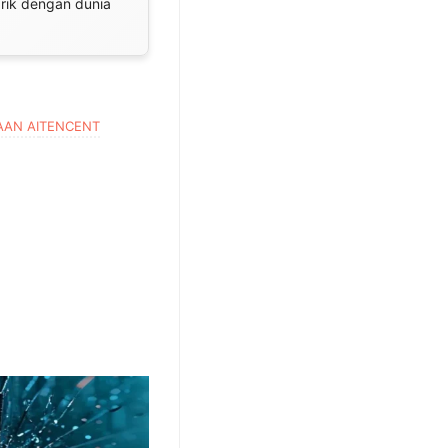
arik dengan dunia
AN AI
TENCENT