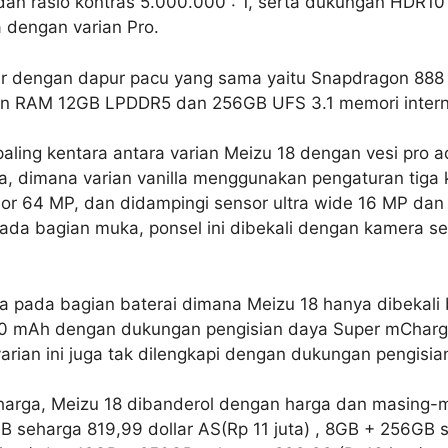
an rasio kontras 5.000.000 : 1, serta dukungan HDR10
dengan varian Pro.
ir dengan dapur pacu yang sama yaitu Snapdragon 888
n RAM 12GB LPDDR5 dan 256GB UFS 3.1 memori intern
aling kentara antara varian Meizu 18 dengan vesi pro 
, dimana varian vanilla menggunakan pengaturan tiga
sor 64 MP, dan didampingi sensor ultra wide 16 MP dan
Pada bagian muka, ponsel ini dibekali dengan kamera se
a pada bagian baterai dimana Meizu 18 hanya dibekali 
00 mAh dengan dukungan pengisian daya Super mCharg
 varian ini juga tak dilengkapi dengan dukungan pengisia
i harga, Meizu 18 dibanderol dengan harga dan masing-
B seharga 819,99 dollar AS(Rp 11 juta) , 8GB + 256GB