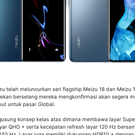
zu telah meluncurkan seri flagship Meizu 18 dan Meizu 
ekan berselang mereka mengkonfirmasi akan segera me
ut untuk pasar Global.
gusung konsep kelas atas dimana membawa layar Supe
ayar QHD + serta kecepatan refresh layar 120 Hz bersa
240 Hz. Layar juga memiliki dukungan HDR10 + dengan