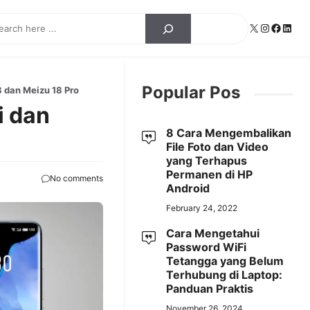
ch
X
Instagra
Facebo
Linke
Popular Pos
8 dan Meizu 18 Pro
i dan
8 Cara Mengembalikan
File Foto dan Video
yang Terhapus
Permanen di HP
No comments
Android
February 24, 2022
Cara Mengetahui
Password WiFi
Tetangga yang Belum
Terhubung di Laptop:
Panduan Praktis
November 26, 2024