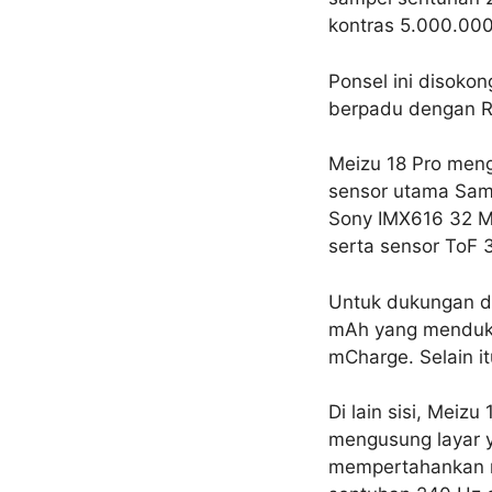
kontras 5.000.000
Ponsel ini disoko
berpadu dengan R
Meizu 18 Pro men
sensor utama Sams
Sony IMX616 32 MP
serta sensor ToF 
Untuk dukungan da
mAh yang menduku
mCharge. Selain it
Di lain sisi, Meiz
mengusung layar y
mempertahankan re