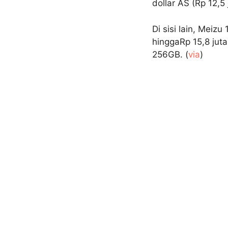
dollar AS (Rp 12,
Di sisi lain, Meizu
hinggaRp 15,8 ju
256GB. (
via
)