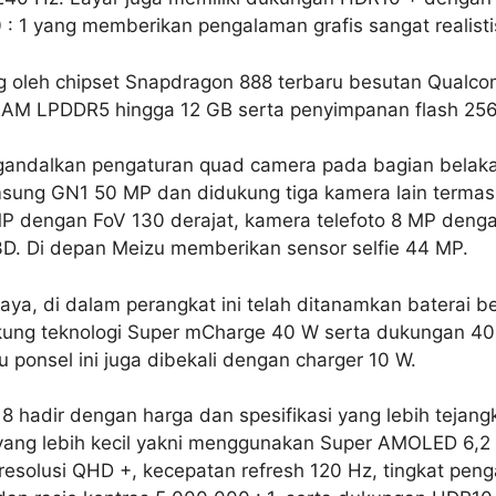
 : 1 yang memberikan pengalaman grafis sangat realisti
ng oleh chipset Snapdragon 888 terbaru besutan Qualc
AM LPDDR5 hingga 12 GB serta penyimpanan flash 256
gandalkan pengaturan quad camera pada bagian belaka
ung GN1 50 MP dan didukung tiga kamera lain termasuk
 dengan FoV 130 derajat, kamera telefoto 8 MP denga
3D. Di depan Meizu memberikan sensor selfie 44 MP.
ya, di dalam perangkat ini telah ditanamkan baterai b
ng teknologi Super mCharge 40 W serta dukungan 40
u ponsel ini juga dibekali dengan charger 10 W.
u 18 hadir dengan harga dan spesifikasi yang lebih tejang
ang lebih kecil yakni menggunakan Super AMOLED 6,2 
solusi QHD +, kecepatan refresh 120 Hz, tingkat pen