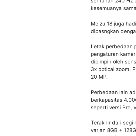
sentuhan 240 Hz d
kesemuanya sama 
Meizu 18 juga had
dipasngkan denga
Letak perbedaan p
pengaturan kamera
dipimpin oleh sen
3x optical zoom. 
20 MP.
Perbedaan lain ad
berkapasitas 4.0
seperti versi Pro,
Terakhir dari seg
varian 8GB + 128G