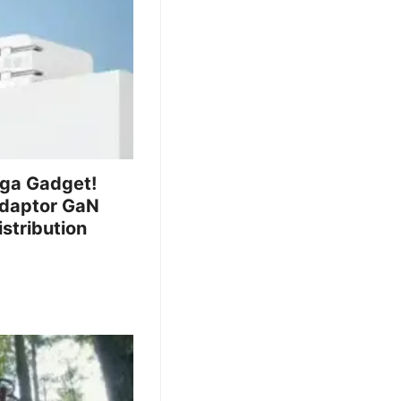
iga Gadget!
Adaptor GaN
stribution