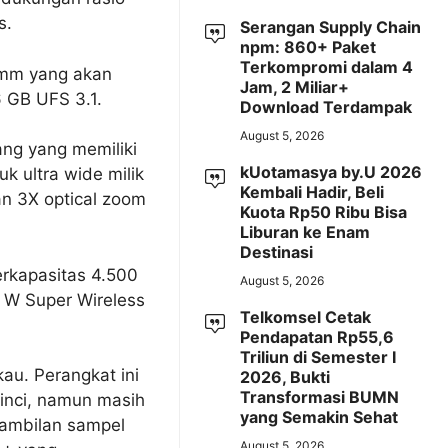
s.
Serangan Supply Chain
npm: 860+ Paket
Terkompromi dalam 4
omm yang akan
Jam, 2 Miliar+
 GB UFS 3.1.
Download Terdampak
August 5, 2026
ng yang memiliki
kUotamasya by.U 2026
 ultra wide milik
Kembali Hadir, Beli
n 3X optical zoom
Kuota Rp50 Ribu Bisa
Liburan ke Enam
Destinasi
erkapasitas 4.500
August 5, 2026
 W Super Wireless
Telkomsel Cetak
Pendapatan Rp55,6
Triliun di Semester I
kau. Perangkat ini
2026, Bukti
Transformasi BUMN
inci, namun masih
yang Semakin Sehat
gambilan sampel
August 5, 2026