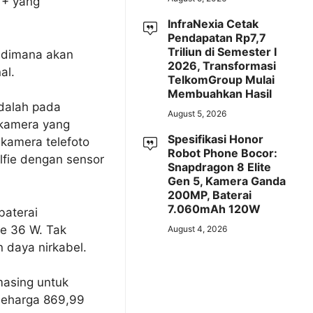
 + yang
InfraNexia Cetak
Pendapatan Rp7,7
Triliun di Semester I
 dimana akan
2026, Transformasi
al.
TelkomGroup Mulai
Membuahkan Hasil
adalah pada
August 5, 2026
 kamera yang
Spesifikasi Honor
 kamera telefoto
Robot Phone Bocor:
lfie dengan sensor
Snapdragon 8 Elite
Gen 5, Kamera Ganda
200MP, Baterai
7.060mAh 120W
baterai
e 36 W. Tak
August 4, 2026
n daya nirkabel.
masing untuk
 seharga 869,99