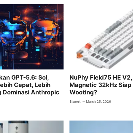
b
A
a
o
p
m
o
p
k
an GPT-5.6: Sol,
NuPhy Field75 HE V2,
Lebih Cepat, Lebih
Magnetic 32kHz Siap 
 Dominasi Anthropic
Wooting?
Slamet
March 25, 2026