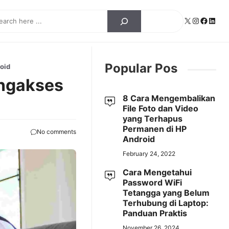
ch
X
Instagra
Facebo
Linke
Popular Pos
oid
engakses
8 Cara Mengembalikan
File Foto dan Video
yang Terhapus
Permanen di HP
No comments
Android
February 24, 2022
Cara Mengetahui
Password WiFi
Tetangga yang Belum
Terhubung di Laptop:
Panduan Praktis
November 26, 2024