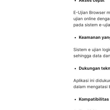
Akses cepat
E-Ujian Browser m
ujian online deng
pada sistem e-ujia
Keamanan yang
Sistem e ujian log
sehingga data dan 
Dukungan tekn
Aplikasi ini diduk
dalam mengatasi b
Kompatibilitas