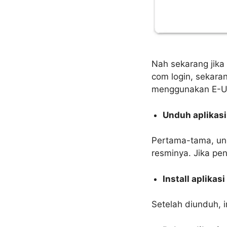
Nah sekarang jika 
com login, sekara
menggunakan E-Uj
Unduh aplikasi
Pertama-tama, und
resminya. Jika pe
Install aplikasi
Setelah diunduh, i