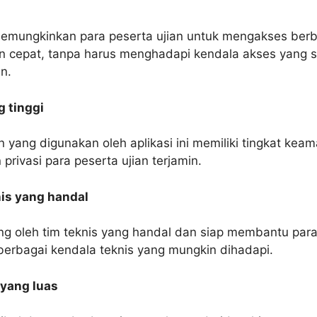
emungkinkan para peserta ujian untuk mengakses berb
an cepat, tanpa harus menghadapi kendala akses yang s
n.
 tinggi
in yang digunakan oleh aplikasi ini memiliki tingkat kea
privasi para peserta ujian terjamin.
is yang handal
ung oleh tim teknis yang handal dan siap membantu para
erbagai kendala teknis yang mungkin dihadapi.
 yang luas