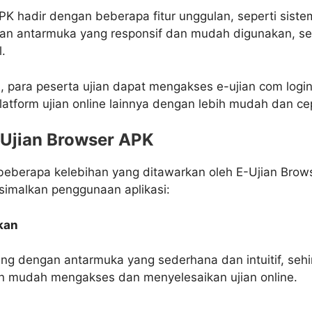
K hadir dengan beberapa fitur unggulan, seperti sistem
lan antarmuka yang responsif dan mudah digunakan, s
.
i, para peserta ujian dapat mengakses e-ujian com login
latform ujian online lainnya dengan lebih mudah dan ce
-Ujian Browser APK
h beberapa kelebihan yang ditawarkan oleh E-Ujian Bro
imalkan penggunaan aplikasi:
kan
cang dengan antarmuka yang sederhana dan intuitif, seh
n mudah mengakses dan menyelesaikan ujian online.