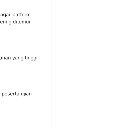
agai platform
ering ditemui
manan yang tinggi,
 peserta ujian