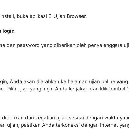
install, buka aplikasi E-Ujian Browser.
n login
 dan password yang diberikan oleh penyelenggara uji
ogin, Anda akan diarahkan ke halaman ujian online yang
n. Pilih ujian yang ingin Anda kerjakan dan klik tombol “
g diberikan dan kerjakan ujian sesuai dengan waktu yan
n ujian, pastikan Anda terkoneksi dengan internet yang 