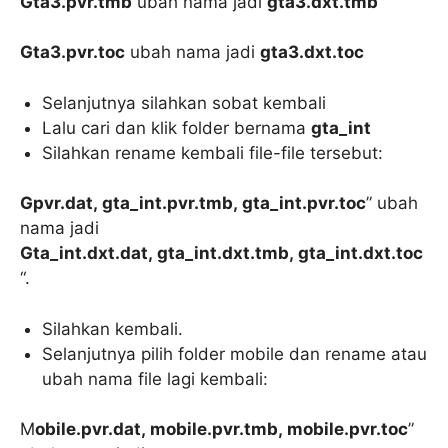
Gta3.pvr.tmb
ubah nama jadi
gta3.dxt.tmb
Gta3.pvr.toc
ubah nama jadi
gta3.dxt.toc
Selanjutnya silahkan sobat kembali
Lalu cari dan klik folder bernama
gta_int
Silahkan rename kembali file-file tersebut:
Gpvr.dat, gta_int.pvr.tmb, gta_int.pvr.toc
” ubah
nama jadi
Gta_int.dxt.dat, gta_int.dxt.tmb, gta_int.dxt.toc
“.
Silahkan kembali.
Selanjutnya pilih folder mobile dan rename atau
ubah nama file lagi kembali:
M
obile.pvr.dat, mobile.pvr.tmb, mobile.pvr.toc
”