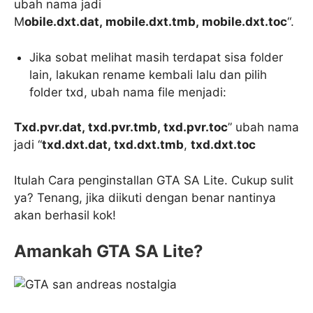
ubah nama jadi
M
obile.dxt.dat, mobile.dxt.tmb, mobile.dxt.toc
“.
Jika sobat melihat masih terdapat sisa folder
lain, lakukan rename kembali lalu dan pilih
folder txd, ubah nama file menjadi:
Txd.pvr.dat, txd.pvr.tmb, txd.pvr.toc
” ubah nama
jadi “
txd.dxt.dat, txd.dxt.tmb
,
txd.dxt.toc
Itulah Cara penginstallan GTA SA Lite. Cukup sulit
ya? Tenang, jika diikuti dengan benar nantinya
akan berhasil kok!
Amankah GTA SA Lite?