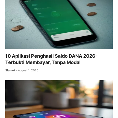
o
p
k
10 Aplikasi Penghasil Saldo DANA 2026:
Terbukti Membayar, Tanpa Modal
Slamet
August 1, 2026