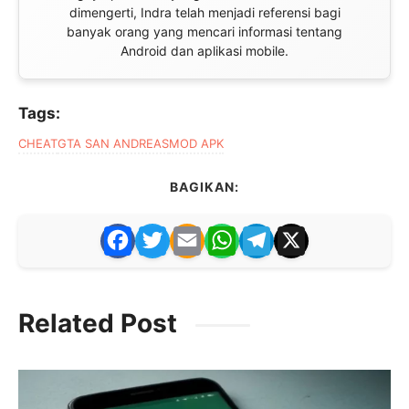
dimengerti, Indra telah menjadi referensi bagi
banyak orang yang mencari informasi tentang
Android dan aplikasi mobile.
Tags:
CHEAT
GTA SAN ANDREAS
MOD APK
BAGIKAN:
F
T
E
W
T
X
a
w
m
h
el
c
itt
ai
at
e
Related Post
e
er
l
s
gr
b
A
a
o
p
m