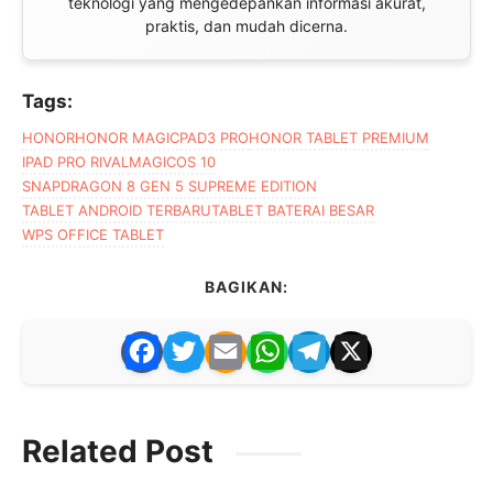
teknologi yang mengedepankan informasi akurat,
praktis, dan mudah dicerna.
Tags:
HONOR
HONOR MAGICPAD3 PRO
HONOR TABLET PREMIUM
IPAD PRO RIVAL
MAGICOS 10
SNAPDRAGON 8 GEN 5 SUPREME EDITION
TABLET ANDROID TERBARU
TABLET BATERAI BESAR
WPS OFFICE TABLET
BAGIKAN:
F
T
E
W
T
X
a
w
m
h
el
c
itt
ai
at
e
Related Post
e
er
l
s
gr
b
A
a