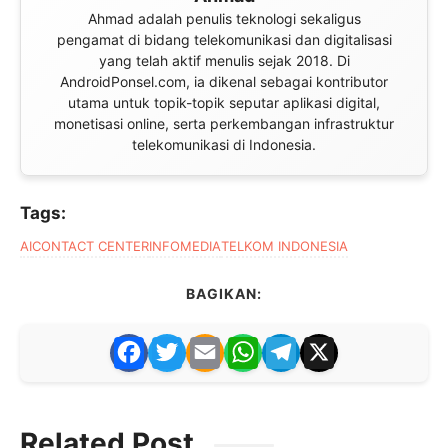
Ahmad adalah penulis teknologi sekaligus
pengamat di bidang telekomunikasi dan digitalisasi
yang telah aktif menulis sejak 2018. Di
AndroidPonsel.com, ia dikenal sebagai kontributor
utama untuk topik-topik seputar aplikasi digital,
monetisasi online, serta perkembangan infrastruktur
telekomunikasi di Indonesia.
Tags:
AI
CONTACT CENTER
INFOMEDIA
TELKOM INDONESIA
BAGIKAN:
F
T
E
W
T
X
a
w
m
h
el
c
itt
ai
at
e
Related Post