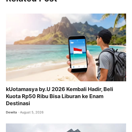
e
er
l
s
gr
b
A
a
o
p
m
o
p
k
kUotamasya by.U 2026 Kembali Hadir, Beli
Kuota Rp50 Ribu Bisa Liburan ke Enam
Destinasi
Dewita
August 5, 2026