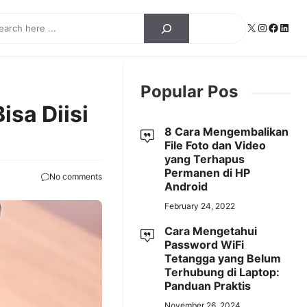
ch
X
Instagra
Facebo
Linke
Popular Pos
isa Diisi
8 Cara Mengembalikan
File Foto dan Video
yang Terhapus
Permanen di HP
No comments
Android
February 24, 2022
Cara Mengetahui
Password WiFi
Tetangga yang Belum
Terhubung di Laptop:
Panduan Praktis
November 26, 2024