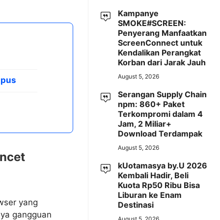
Kampanye
SMOKE#SCREEN:
Penyerang Manfaatkan
ScreenConnect untuk
Kendalikan Perangkat
Korban dari Jarak Jauh
August 5, 2026
apus
Serangan Supply Chain
npm: 860+ Paket
Terkompromi dalam 4
Jam, 2 Miliar+
Download Terdampak
August 5, 2026
encet
kUotamasya by.U 2026
Kembali Hadir, Beli
Kuota Rp50 Ribu Bisa
Liburan ke Enam
owser yang
Destinasi
nya gangguan
August 5, 2026