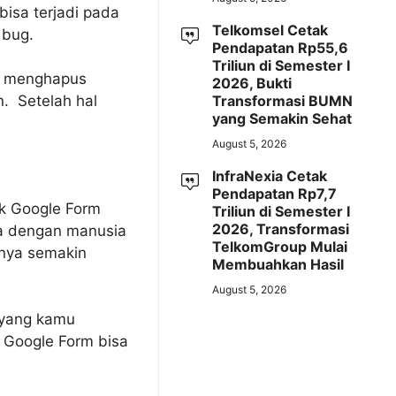
 bisa terjadi pada
Telkomsel Cetak
 bug.
Pendapatan Rp55,6
Triliun di Semester I
an menghapus
2026, Bukti
Transformasi BUMN
n. Setelah hal
yang Semakin Sehat
August 5, 2026
InfraNexia Cetak
Pendapatan Rp7,7
k Google Form
Triliun di Semester I
2026, Transformasi
da dengan manusia
TelkomGroup Mulai
snya semakin
Membuahkan Hasil
August 5, 2026
 yang kamu
n Google Form bisa