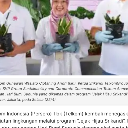
lkom Gunawan Wasisto Ciptaning Andri (kiri), Ketua Srikandi TelkomGroup
an SVP Group Sustainability and Corporate Communication Telkom Ahma
tan Hari Bumi Sedunia yang dikemas dalam program “Jejak Hijau Srikandi”
r, Jakarta, pada Selasa (22/4).
om Indonesia (Persero) Tbk (Telkom) kembali menegas
utan lingkungan melalui program “Jejak Hijau Srikandi”. 
dari peringatan Hari Bumi Sedunia dengan aksi nyata