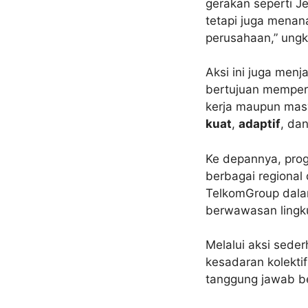
gerakan seperti J
tetapi juga menan
perusahaan,” ung
Aksi ini juga men
bertujuan memper
kerja maupun masya
kuat
,
adaptif
, da
Ke depannya, prog
berbagai regional
TelkomGroup dala
berwawasan lingk
Melalui aksi sed
kesadaran kolekti
tanggung jawab ber