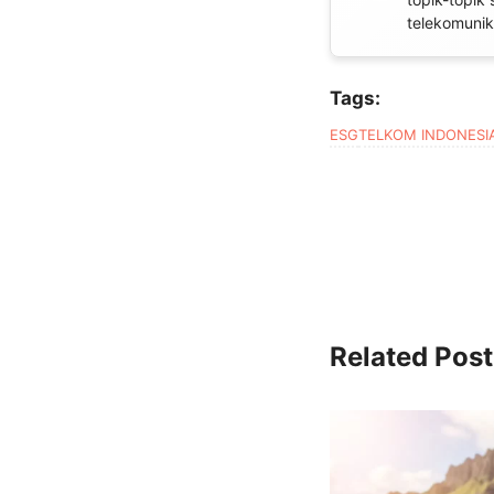
telekomunika
Tags:
ESG
TELKOM INDONESI
Related Post