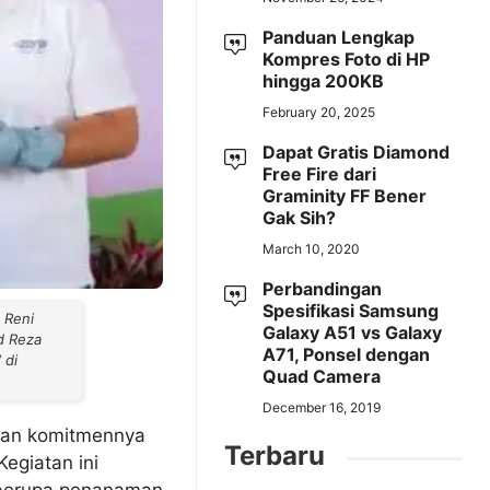
Panduan Lengkap
Kompres Foto di HP
hingga 200KB
February 20, 2025
Dapat Gratis Diamond
Free Fire dari
Graminity FF Bener
Gak Sih?
March 10, 2020
Perbandingan
Spesifikasi Samsung
 Reni
Galaxy A51 vs Galaxy
d Reza
A71, Ponsel dengan
 di
Quad Camera
December 16, 2019
kan komitmennya
Terbaru
Kegiatan ini
 berupa penanaman