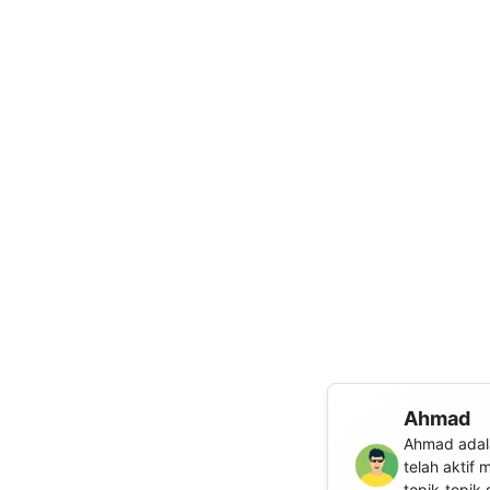
Ahmad
Ahmad adala
telah aktif
topik-topik 