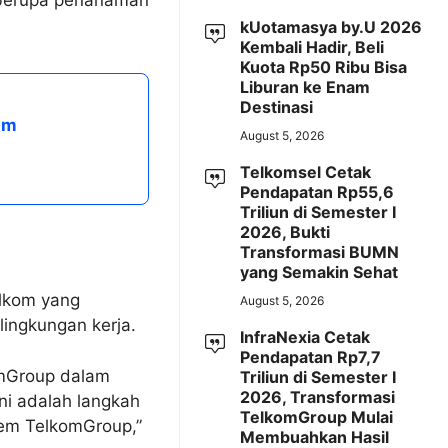
kUotamasya by.U 2026
Kembali Hadir, Beli
Kuota Rp50 Ribu Bisa
Liburan ke Enam
Destinasi
am
August 5, 2026
Telkomsel Cetak
Pendapatan Rp55,6
Triliun di Semester I
2026, Bukti
Transformasi BUMN
yang Semakin Sehat
elkom yang
August 5, 2026
ingkungan kerja.
InfraNexia Cetak
Pendapatan Rp7,7
omGroup dalam
Triliun di Semester I
2026, Transformasi
Ini adalah langkah
TelkomGroup Mulai
tem TelkomGroup,”
Membuahkan Hasil