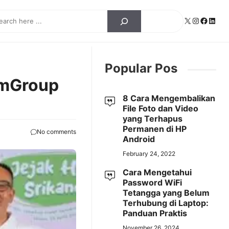
ch
X
Instagra
Facebo
Linke
Popular Pos
komGroup
8 Cara Mengembalikan
File Foto dan Video
yang Terhapus
Permanen di HP
No comments
Android
February 24, 2022
Cara Mengetahui
Password WiFi
Tetangga yang Belum
Terhubung di Laptop:
Panduan Praktis
November 26, 2024