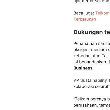
ujar Ketua Srikand
Baca juga:
Telkom
Terbarukan
Dukungan t
Penanaman sansevi
oksigen, menjadi 
keberlanjutan Tel
ini berlandaskan t
Business
.
VP Sustainability
kolaborasi selur
“Telkom percaya b
perusahaan, term