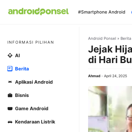
Skip
to
#Smartphone Android
content
Android Ponsel
»
Berita
INFORMASI PILIHAN
Jejak Hij
AI
di Hari B
Berita
Ahmad
April 24, 2025
Aplikasi Android
Bisnis
Game Android
Kendaraan Listrik