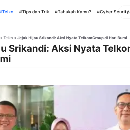
Sear
#Telko
#Tips dan Trik
#Tahukah Kamu?
#Cyber Scurity
»
Telko
»
Jejak Hijau Srikandi: Aksi Nyata TelkomGroup di Hari Bumi
au Srikandi: Aksi Nyata Tel
umi