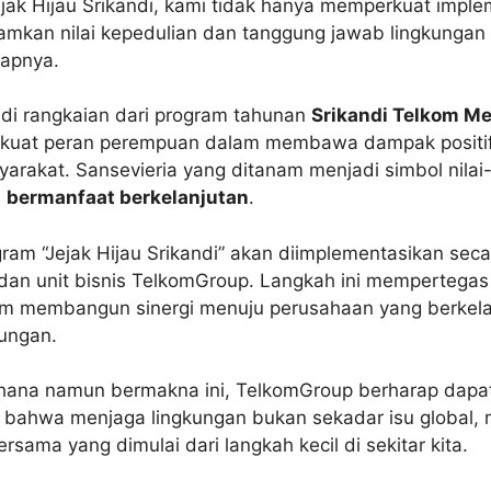
ejak Hijau Srikandi, kami tidak hanya memperkuat imple
amkan nilai kepedulian dan tanggung jawab lingkunga
kapnya.
jadi rangkaian dari program tahunan
Srikandi Telkom Me
kuat peran perempuan dalam membawa dampak positif 
rakat. Sansevieria yang ditanam menjadi simbol nilai-n
n
bermanfaat berkelanjutan
.
ram “Jejak Hijau Srikandi” akan diimplementasikan seca
 dan unit bisnis TelkomGroup. Langkah ini mempertega
m membangun sinergi menuju perusahaan yang berkela
ungan.
erhana namun bermakna ini, TelkomGroup berharap da
f bahwa menjaga lingkungan bukan sekadar isu global, 
sama yang dimulai dari langkah kecil di sekitar kita.