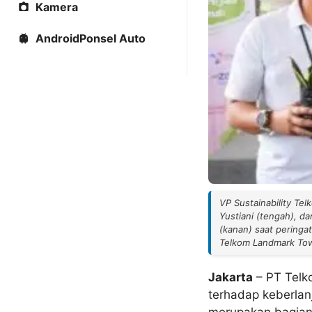
Kamera
AndroidPonsel Auto
VP Sustainability Te
Yustiani (tengah), d
(kanan) saat peringa
Telkom Landmark Towe
Jakarta
– PT Telk
terhadap keberlanj
merupakan bagian 