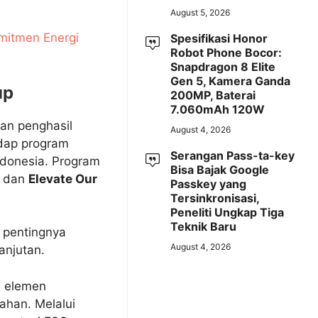
August 5, 2026
mitmen Energi
Spesifikasi Honor
Robot Phone Bocor:
Snapdragon 8 Elite
Gen 5, Kamera Ganda
up
200MP, Baterai
7.060mAh 120W
an penghasil
August 4, 2026
adap program
Serangan Pass-ta-key
ndonesia. Program
Bisa Bajak Google
, dan
Elevate Our
Passkey yang
Tersinkronisasi,
Peneliti Ungkap Tiga
Teknik Baru
 pentingnya
August 4, 2026
anjutan.
h elemen
han. Melalui