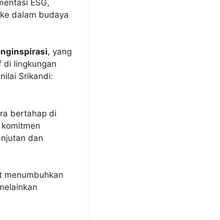
mentasi ESG,
n ke dalam budaya
nginspirasi
, yang
di lingkungan
ilai Srikandi:
ra bertahap di
s komitmen
njutan dan
pat menumbuhkan
melainkan