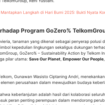
i TelkomGroup, Reni Yustiani.
 Mantapkan Langkah di Hari Bumi 2025: Bukti Nyata Ko
erhadap Program GoZero% TelkomGro
eria, tanaman yang dikenal sebagai penyerap polusi d
simbol kepedulian lingkungan sekaligus dukungan terh
komGroup, GoZero% – Sustainability Action by Telkom I
iga pilar utama:
Save Our Planet
,
Empower Our People
 Telkom, Gunawan Wasisto Ciptaning Andri, menekankan
uh elemen perusahaan dalam mewujudkan budaya keberl
ahwa keberlanjutan adalah hasil dari kolaborasi seluru
asuk peran penting perempuan dalam mendorong peruba