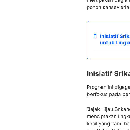
pohon sansevieria
Inisiatif Sr
untuk Ling
Inisiatif Sr
Program ini digag
berfokus pada pe
“Jejak Hijau Srik
menciptakan lingku
kecil yang kami h