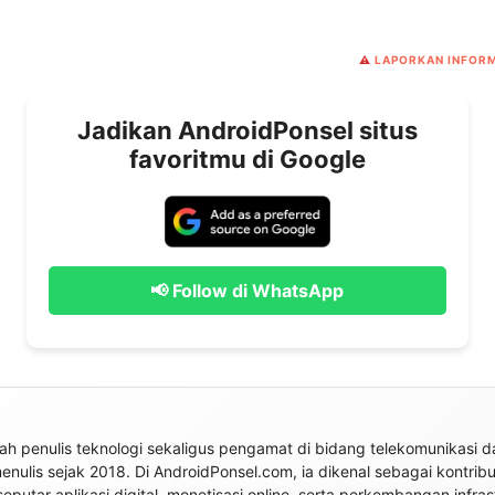
⚠️
LAPORKAN INFORM
Jadikan AndroidPonsel situs
favoritmu di Google
📢 Follow di WhatsApp
h penulis teknologi sekaligus pengamat di bidang telekomunikasi da
 menulis sejak 2018. Di AndroidPonsel.com, ia dikenal sebagai kontrib
seputar aplikasi digital, monetisasi online, serta perkembangan infras