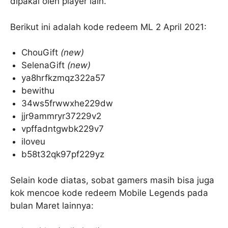
dipakai oleh player lain.
Berikut ini adalah kode redeem ML 2 April 2021:
ChouGift
(new)
SelenaGift
(new)
ya8hrfkzmqz322a57
bewithu
34ws5frwwxhe229dw
jjr9ammryr37229v2
vpffadntgwbk229v7
iloveu
b58t32qk97pf229yz
Selain kode diatas, sobat gamers masih bisa juga
kok mencoe kode redeem Mobile Legends pada
bulan Maret lainnya: