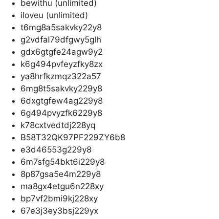
bewithu (unlimited)
iloveu (unlimited)
t6mg8a5sakvky22y8
g2vdfal79dfgwy5glh
gdx6gtgfe24agw9y2
k6g494pvfeyzfky8zx
ya8hrfkzmqz322a57
6mg8t5sakvky229y8
6dxgtgfew4ag229y8
6g494pvyzfk6229y8
k78cxtvedtdj228yq
B58T32QK97PF229ZY6b8
e3d46553g229y8
6m7sfg54bkt6i229y8
8p87gsa5e4m229y8
ma8gx4etgu6n228xy
bp7vf2bmi9kj228xy
67e3j3ey3bsj229yx