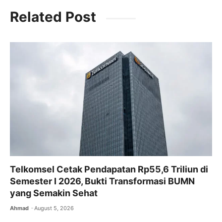
c
itt
ai
at
e
Related Post
e
er
l
s
gr
b
A
a
o
p
m
o
p
k
Telkomsel Cetak Pendapatan Rp55,6 Triliun di
Semester I 2026, Bukti Transformasi BUMN
yang Semakin Sehat
Ahmad
August 5, 2026