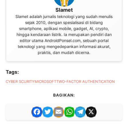
Slamet
Slamet adalah jurnalis teknologi yang sudah menulis
sejak 2010, dengan spesialisasi di bidang
smartphone, aplikasi mobile, gadget, AI, crypto,
hingga kendaraan listrik. Ia merupakan pendiri dan
editor utama AndroidPonsel.com, sebuah portal
teknologi yang mengedepankan informasi akurat,
praktis, dan mudah dicerna.
Tags:
CYBER SCURITY
MICROSOFT
TWO-FACTOR AUTHENTICATION
BAGIKAN:
F
T
E
W
T
X
a
w
m
h
el