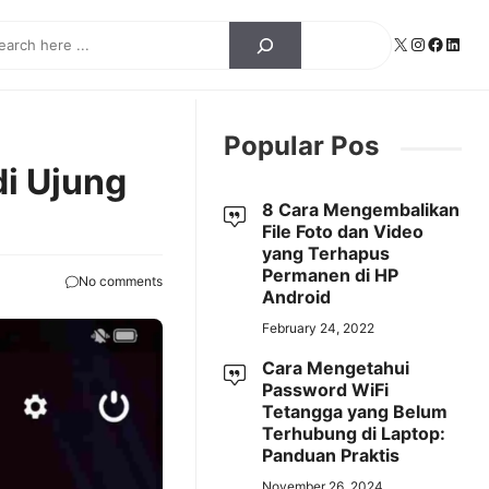
ch
X
Instagra
Facebo
Linke
Popular Pos
di Ujung
8 Cara Mengembalikan
File Foto dan Video
yang Terhapus
Permanen di HP
No comments
Android
February 24, 2022
Cara Mengetahui
Password WiFi
Tetangga yang Belum
Terhubung di Laptop:
Panduan Praktis
November 26, 2024