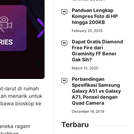
Panduan Lengkap
Kompres Foto di HP
hingga 200KB
February 20, 2025
Dapat Gratis Diamond
Free Fire dari
Graminity FF Bener
Gak Sih?
March 10, 2020
Perbandingan
Spesifikasi Samsung
t-larut di rumah
Galaxy A51 vs Galaxy
 dan menarik untuk
A71, Ponsel dengan
Quad Camera
embawa bioskop ke
December 16, 2019
Terbaru
 aneka ragam
n bahkan