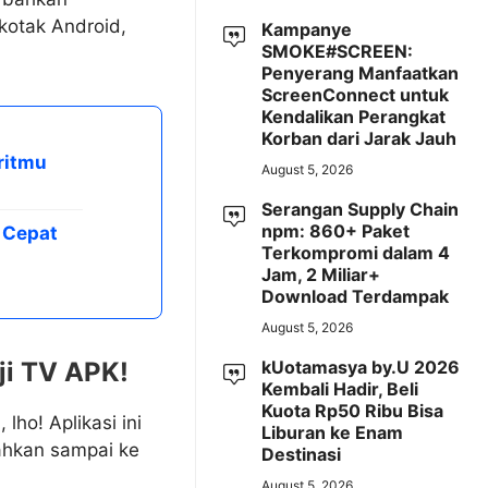
kotak Android,
Kampanye
SMOKE#SCREEN:
Penyerang Manfaatkan
ScreenConnect untuk
Kendalikan Perangkat
Korban dari Jarak Jauh
ritmu
August 5, 2026
Serangan Supply Chain
npm: 860+ Paket
V Cepat
Terkompromi dalam 4
Jam, 2 Miliar+
Download Terdampak
August 5, 2026
kUotamasya by.U 2026
ji TV APK!
Kembali Hadir, Beli
Kuota Rp50 Ribu Bisa
ho! Aplikasi ini
Liburan ke Enam
bahkan sampai ke
Destinasi
August 5, 2026