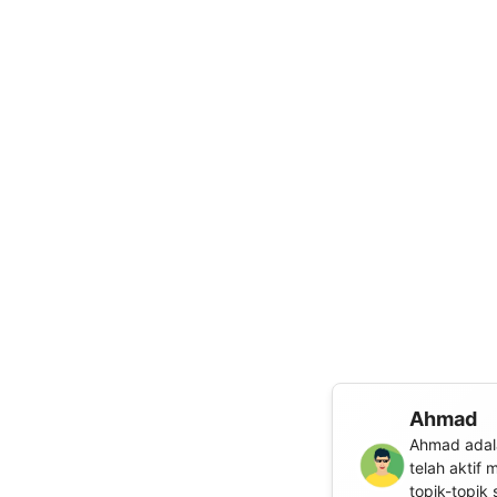
Ahmad
Ahmad adala
telah aktif
topik-topik 