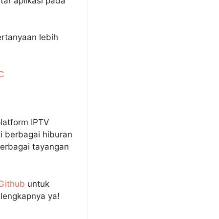
tar aplikasi pada
rtanyaan lebih
C
platform IPTV
i berbagai hiburan
berbagai tayangan
Github
untuk
l lengkapnya ya!