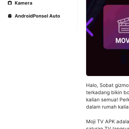
Kamera
AndroidPonsel Auto
Halo, Sobat gizmo
terkadang bikin bo
kalian semua! Per
dalam rumah kalian
Moji TV APK adala
saluran TV langsu