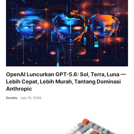
o
p
m
o
p
k
OpenAI Luncurkan GPT-5.6: Sol, Terra, Luna —
Lebih Cepat, Lebih Murah, Tantang Dominasi
Anthropic
Dewita
July 10, 2026