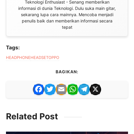
Teknologi Enthusiast - Senang memberikan
informasi di dunia Teknologi. Dulu suka main gitar,
sekarang lupa cara mainnya. Mencoba menjadi
penulis baik dan memberikan informasi secara
tepat
Tags:
HEADPHONE
HEADSET
OPPO
BAGIKAN:
F
T
E
W
T
X
a
w
m
h
el
c
itt
ai
at
e
Related Post
e
er
l
s
gr
b
A
a