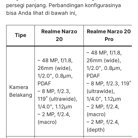
persegi panjang. Perbandingan konfigurasinya
bisa Anda lihat di bawah ini,
Realme Narzo
Realme Narzo 20
Tipe
20
Pro
– 48 MP, f/1.8,
– 48 MP, f/1.8,
26mm (wide),
26mm (wide),
1/2.0″, 0.8µm,
1/2.0″, 0.8µm,
PDAF
PDAF
– 8 MP, f/2.3, 119˚
Kamera
– 8 MP, f/2.3,
(ultrawide),
Belakang
119˚ (ultrawide),
1/4.0″, 1.12µm
1/4.0″, 1.12µm
– 2 MP, f/2.4,
– 2 MP, f/2.4,
(macro)
(macro)
– 2 MP, f/2.4,
(depth)