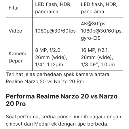
LED flash, HDR,
LED flash, HDR,
Fitur
panorama
panorama
4K@30fps,
Video
1080p@30/60fps
1080p@30/60fps,
gyro-EIS
8 MP, f/2.0,
16 MP, f/2.1,
Kamera
26mm (wide),
26mm (wide),
Depan
1/4″, 1.12µm
1/3.09″, 1.0µm
Terlihat jelas perbedaan spek kamera antara
Realme Narzo 20 vs Narzo 20 Pro
Performa Realme Narzo 20 vs Narzo
20 Pro
Soal performa, kedua ponsel ini ditenagai dengan
chipset dari MediaTek dengan tipe berbeda.