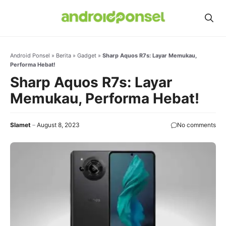
Skip
to
content
Android Ponsel
»
Berita
»
Gadget
»
Sharp Aquos R7s: Layar Memukau,
Performa Hebat!
Sharp Aquos R7s: Layar
Memukau, Performa Hebat!
Slamet
August 8, 2023
No comments