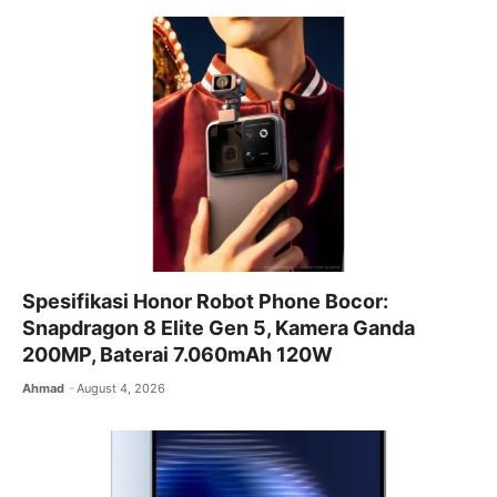
b
A
a
o
p
m
o
p
k
Spesifikasi Honor Robot Phone Bocor:
Snapdragon 8 Elite Gen 5, Kamera Ganda
200MP, Baterai 7.060mAh 120W
Ahmad
August 4, 2026