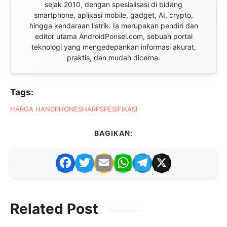
sejak 2010, dengan spesialisasi di bidang
smartphone, aplikasi mobile, gadget, AI, crypto,
hingga kendaraan listrik. Ia merupakan pendiri dan
editor utama AndroidPonsel.com, sebuah portal
teknologi yang mengedepankan informasi akurat,
praktis, dan mudah dicerna.
Tags:
HARGA HANDPHONE
SHARP
SPESIFIKASI
BAGIKAN:
F
T
E
W
T
X
a
w
m
h
el
c
itt
ai
at
e
Related Post
e
er
l
s
gr