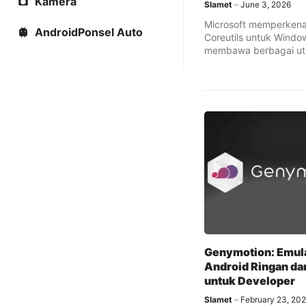
Kamera
Slamet
June 3, 2026
Microsoft memperkena
AndroidPonsel Auto
Coreutils untuk Windo
membawa berbagai util
perintah Linux populer
aplikasi native ke sist
Windows.
Genymotion: Emul
Android Ringan da
untuk Developer
Slamet
February 23, 20