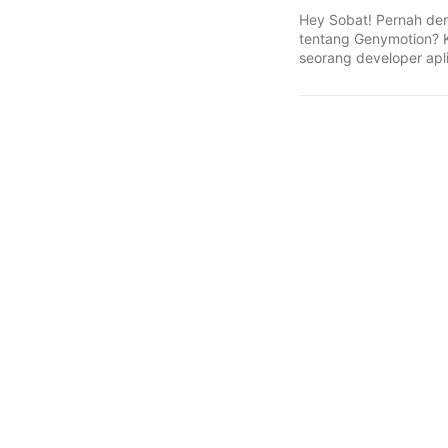
Hey Sobat! Pernah de
tentang Genymotion? 
seorang developer apli
Android atau sekedar
...