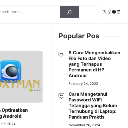
ch
X
Instagra
Facebo
Linke
Popular Pos
8 Cara Mengembalikan
File Foto dan Video
yang Terhapus
Permanen di HP
Android
February 24, 2022
Cara Mengetahui
Password WiFi
Tetangga yang Belum
 Optimalkan
Terhubung di Laptop:
g Android
Panduan Praktis
h 6, 2024
November 26, 2024