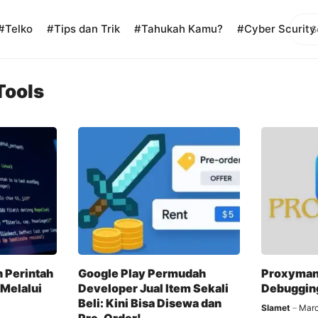
Sear
#Telko
#Tips dan Trik
#Tahukah Kamu?
#Cyber Scurity
Tools
n Perintah
Google Play Permudah
Proxyman
Melalui
Developer Jual Item Sekali
Debuggin
Beli: Kini Bisa Disewa dan
Slamet
Marc