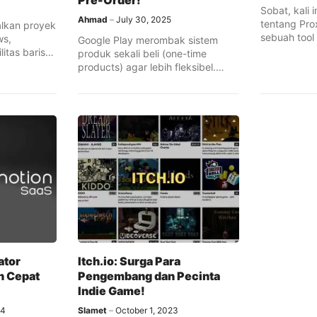
Pre-Order!
Sobat, kali 
Ahmad
July 30, 2025
tentang Pro
lkan proyek
sebuah tool 
ws,
Google Play merombak sistem
itas baris
produk sekali beli (one-time
 sebagai
products) agar lebih fleksibel.
em operasi
Developer kini bisa ...
ator
Itch.io: Surga Para
n Cepat
Pengembang dan Pecinta
Indie Game!
24
Slamet
October 1, 2023