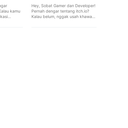
ngar
Hey, Sobat Gamer dan Developer!
Kalau kamu
Pernah dengar tentang itch.io?
kasi
Kalau belum, nggak usah khawatir.
 penggemar
Di ...