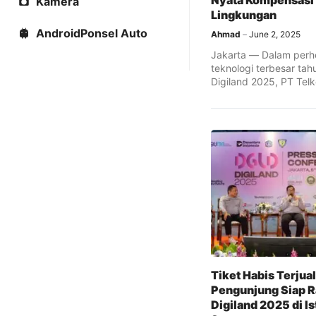
Nyata Kompensasi
Kamera
Lingkungan
AndroidPonsel Auto
Ahmad
June 2, 2025
Jakarta — Dalam perh
teknologi terbesar tah
Digiland 2025, PT Tel
Indonesia (Persero) T
...
Tiket Habis Terjual
Pengunjung Siap 
Digiland 2025 di Is