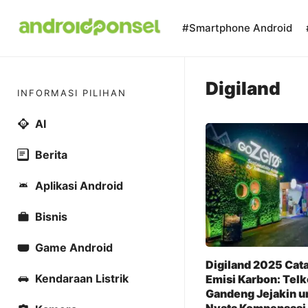
Skip
to
#Smartphone Android
content
Digiland
INFORMASI PILIHAN
AI
Berita
Aplikasi Android
Bisnis
Game Android
Digiland 2025 Cata
Kendaraan Listrik
Emisi Karbon: Tel
Gandeng Jejakin u