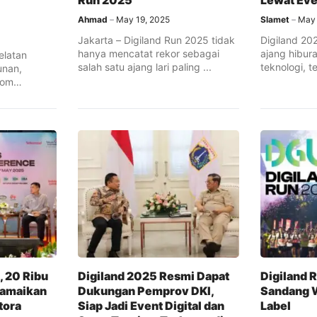
Run 2025
Lewat Eve
Ahmad
May 19, 2025
Slamet
May 
Jakarta – Digiland Run 2025 tidak
Digiland 20
hanya mencatat rekor sebagai
ajang hibur
elatan
salah satu ajang lari paling ...
teknologi, 
unan,
penting bagi
kom
bk (Telkom)
, 20 Ribu
Digiland 2025 Resmi Dapat
Digiland 
Ramaikan
Dukungan Pemprov DKI,
Sandang W
tora
Siap Jadi Event Digital dan
Label