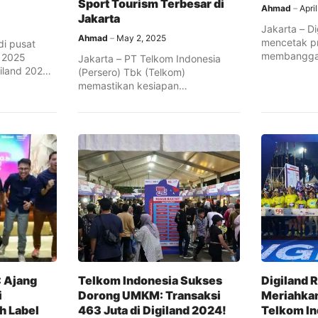
Sport Tourism Terbesar di
Ahmad
Apri
Jakarta
Jakarta – D
Ahmad
May 2, 2025
mencetak pr
di pusat
membangga
i 2025
Jakarta – PT Telkom Indonesia
“World Athle
iland 2025
(Persero) Tbk (Telkom)
memastikan kesiapan
pelaksanaan Digiland 2025 yang
akan ...
: Ajang
Telkom Indonesia Sukses
Digiland 
i
Dorong UMKM: Transaksi
Meriahka
h Label
463 Juta di Digiland 2024!
Telkom In