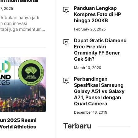
nt Internasional
Panduan Lengkap
7, 2025
Kompres Foto di HP
25 bukan hanya jadi
hingga 200KB
an dan inovasi
tetapi juga momentum
February 20, 2025
 ...
Dapat Gratis Diamond
Free Fire dari
Graminity FF Bener
Gak Sih?
March 10, 2020
Perbandingan
Spesifikasi Samsung
Galaxy A51 vs Galaxy
A71, Ponsel dengan
Quad Camera
December 16, 2019
Run 2025 Resmi
Terbaru
orld Athletics