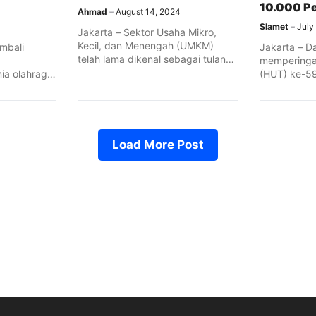
10.000 P
Ahmad
August 14, 2024
Slamet
July
Jakarta – Sektor Usaha Mikro,
Kecil, dan Menengah (UMKM)
mbali
Jakarta – D
telah lama dikenal sebagai tulang
memperingat
punggung ...
ia olahraga
(HUT) ke-59
resmi ...
(Persero) Tb
Load More Post