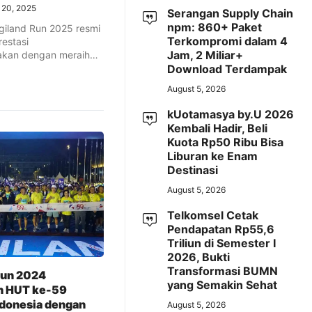
l 20, 2025
Serangan Supply Chain
npm: 860+ Paket
igiland Run 2025 resmi
Terkompromi dalam 4
estasi
Jam, 2 Miliar+
kan dengan meraih
tics Label Road ...
Download Terdampak
August 5, 2026
kUotamasya by.U 2026
Kembali Hadir, Beli
Kuota Rp50 Ribu Bisa
Liburan ke Enam
Destinasi
August 5, 2026
Telkomsel Cetak
Pendapatan Rp55,6
Triliun di Semester I
2026, Bukti
Transformasi BUMN
Run 2024
yang Semakin Sehat
n HUT ke-59
donesia dengan
August 5, 2026