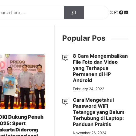
ch
X
Instagra
Facebo
Linke
Popular Pos
8 Cara Mengembalikan
File Foto dan Video
yang Terhapus
Permanen di HP
Android
February 24, 2022
Cara Mengetahui
Password WiFi
Tetangga yang Belum
DKI Dukung Penuh
Terhubung di Laptop:
2025: Sport
Panduan Praktis
akarta Didorong
November 26, 2024