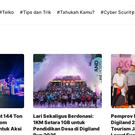
Sear
#Telko
#Tips dan Trik
#Tahukah Kamu?
#Cyber Scurity
t 144 Ton
Lari Sekaligus Berdonasi:
Pemprov 
kom
1KM Setara 1GB untuk
Digiland 
ntuk Aksi
Pendidikan Desa di Digiland
Tourism J